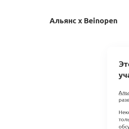
Альянс x Beinopen
Эт
уч
Аль
разв
Нек
тол
обс