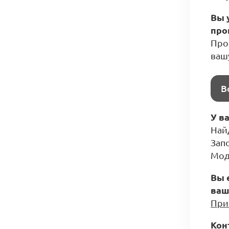
Вы 
про
Прос
ваш
В
У в
Най
Зап
Мод
Вы 
ваш
При
Кон