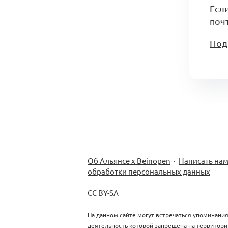
Есл
почт
Под
Об Альянсе х Beinopen
·
Написать на
обработки персональных данных
CC BY-SA
На данном сайте могут встречаться упоминания
деятельность которой запрещена на территори