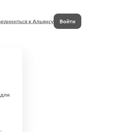
единиться к Альянсу
Войти
 для
.