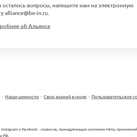
и остались вопросы, напишите нам на электронную
у alliance@be-in.ru.
робнее об Альянсе
м
·
Наши ценности
·
Свод знаний в моде
·
Пользовательское с
 Instagram и Facebook - сервисов, принадлежащих компании Meta, признанно
и РФ.