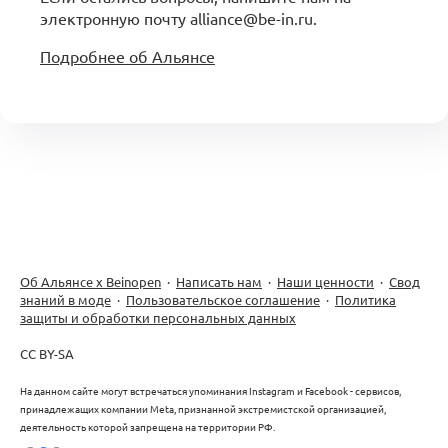
электронную почту alliance@be-in.ru.
Подробнее об Альянсе
Об Альянсе х Beinopen
·
Написать нам
·
Наши ценности
·
Свод
знаний в моде
·
Пользовательское соглашение
·
Политика
защиты и обработки персональных данных
CC BY-SA
На данном сайте могут встречаться упоминания Instagram и Facebook - сервисов,
принадлежащих компании Meta, признанной экстремистской организацией,
деятельность которой запрещена на территории РФ.