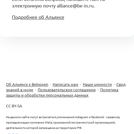
электронную почту alliance@be-in.ru.
Подробнее об Альянсе
Об Альянсе х Beinopen
·
Написать нам
·
Наши ценности
·
Свод
знаний в моде
·
Пользовательское соглашение
·
Политика
защиты и обработки персональных данных
CC BY-SA
На данном сайте могут встречаться упоминания Instagram и Facebook - сервисов,
принадлежащих компании Meta, признанной экстремистской организацией,
деятельность которой запрещена на территории РФ.