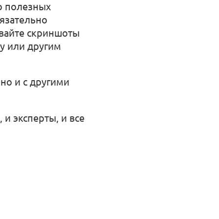
во полезных
бязательно
ывайте скриншоты
ку или другим
 но и с другими
и эксперты, и все