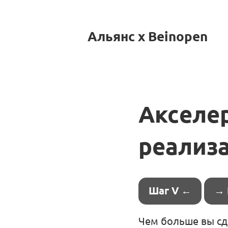
Альянс x Beinopen
Акселер
реализ
Шаг V ←
→ 
Чем больше вы сд