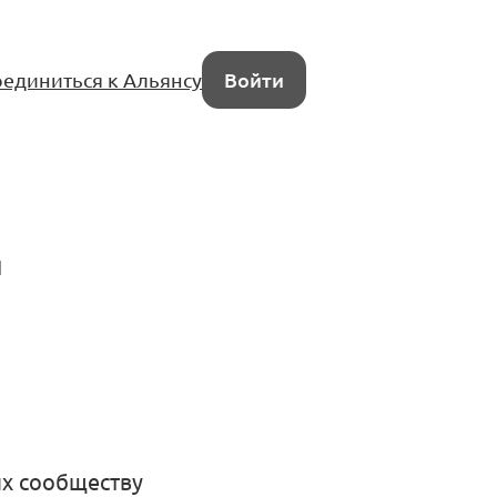
единиться к Альянсу
Войти
ц
их сообществу