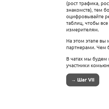
(рост трафика, ро
знакомств), тем б
оцифровывайте ре
таблиц, чтобы вс
измерителям.
На этом этапе вы 
партнерами. Чем б
В чатах мы будем 
участники комьюн
→ Шаг VII