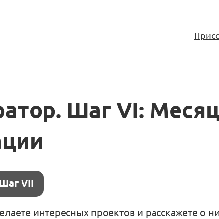
Присо
атор. Шаг VI: Меся
ации
Шаг VII
елаете интересных проектов и расскажете о н