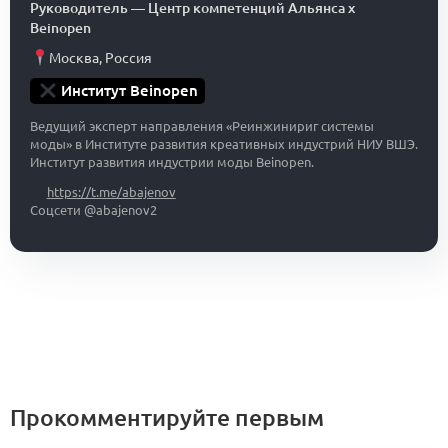
Руководитель
—
Центр компетенций Альянса x
Beinopen
Москва
,
Россия
Институт Beinopen
Ведущий эксперт направления «Реинжинириг системы
моды» в Институте развития креативных индустрий НИУ ВШЭ.
Институт развития индустрии моды Beinopen.
https://t.me/abajenov
Соцсети @abajenov2
Прокомментируйте первым