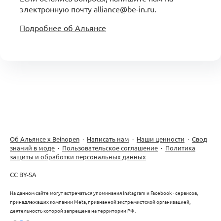
электронную почту alliance@be-in.ru.
Подробнее об Альянсе
Об Альянсе х Beinopen
·
Написать нам
·
Наши ценности
·
Свод
знаний в моде
·
Пользовательское соглашение
·
Политика
защиты и обработки персональных данных
CC BY-SA
На данном сайте могут встречаться упоминания Instagram и Facebook - сервисов,
принадлежащих компании Meta, признанной экстремистской организацией,
деятельность которой запрещена на территории РФ.