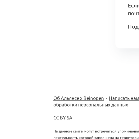
Есл
почт
Под
Об Альянсе х Beinopen
·
Написать на
обработки персональных данных
CC BY-SA
На данном сайте могут встречаться упоминания
деятельность которой запрещена на территори