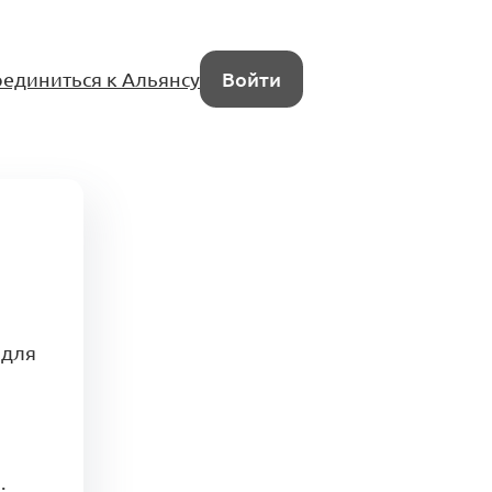
единиться к Альянсу
Войти
 для
.