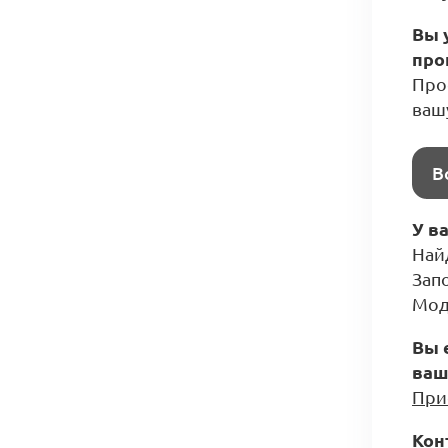
Вы 
про
Прос
ваш
В
У в
Най
Зап
Мод
Вы 
ваш
При
Кон