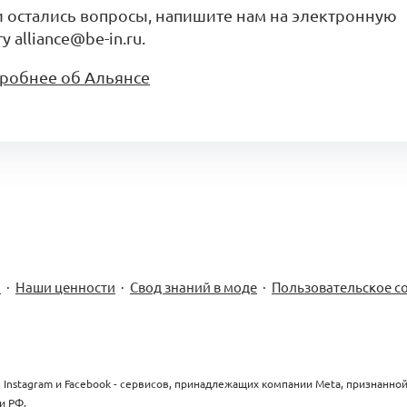
и остались вопросы, напишите нам на электронную
у alliance@be-in.ru.
робнее об Альянсе
м
·
Наши ценности
·
Свод знаний в моде
·
Пользовательское с
 Instagram и Facebook - сервисов, принадлежащих компании Meta, признанно
и РФ.