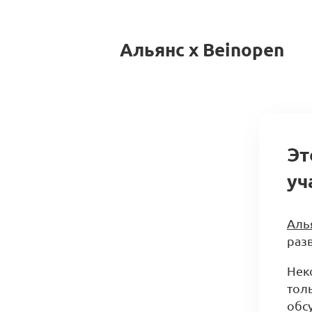
Альянс x Beinopen
Эт
уч
Аль
разв
Нек
тол
обс