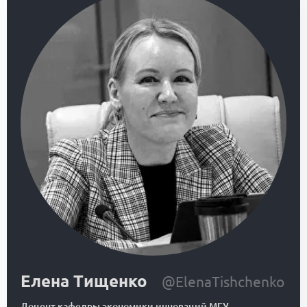
Елена Тищенко
@ElenaTishchenko
Доцент кафедры экономики инноваций МГУ
—