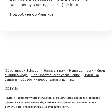
электронную почту alliance@be-in.ru.
Подробнее об Альянсе
Об Альянсе х Beinopen
·
Написать нам
·
Наши ценности
·
Свод
знаний в моде
·
Пользовательское соглашение
·
Политика
защиты и обработки персональных данных
CC BY-SA
На данном сайте могут встречаться упоминания Instagram и Facebook - сервисов,
принадлежащих компании Meta, признанной экстремистской организацией,
деятельность которой запрещена на территории РФ.