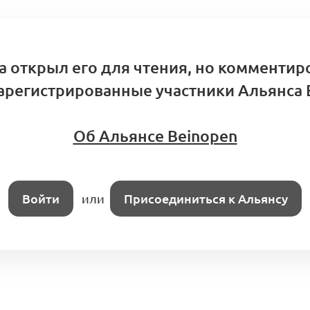
а открыл его для чтения, но комментир
арегистрированные участники Альянса 
Об Альянсе Beinopen
Войти
или
Присоединиться к Альянсу