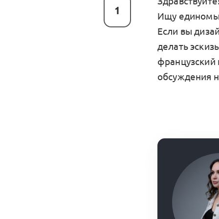
Здравствуйте
1
Ищу единомы
Если вы диза
делать эскиз
французский 
обсуждения н