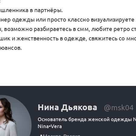
!
шленника в партнёры.
йнер одежды или просто классно визуализируете
ы, возможно разбираетесь в смм, любите ретро с
шик и женственность в одежде, свяжитесь со мн
юансов.
Нина Дьякова
@msk04
Основатель бренда женской одежды N
Nina•Vera