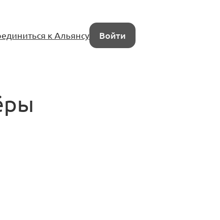
единиться к Альянсу
Войти
ёры