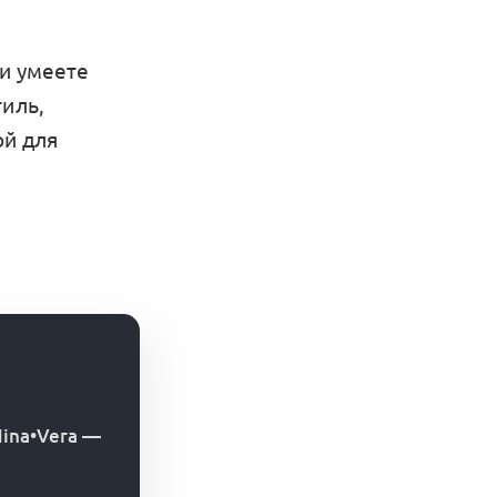
 и умеете
тиль,
ой для
ina•Vera
—