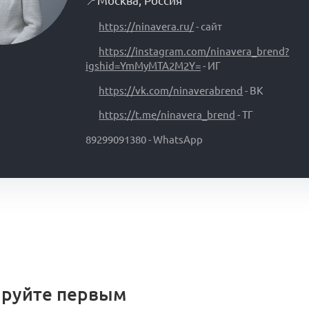
📍
Москва
,
Россия
https://ninavera.ru/
- сайт
https://instagram.com/ninavera_brend?
igshid=YmMyMTA2M2Y=
- ИГ
https://vk.com/ninaverabrend
- ВК
https://t.me/ninavera_brend
- ТГ
89299091380 - WhatsApp
руйте первым