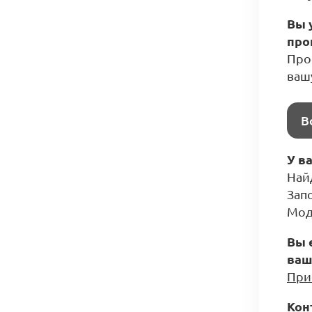
Вы 
про
Прос
ваш
В
У в
Най
Зап
Мод
Вы 
ваш
При
Кон