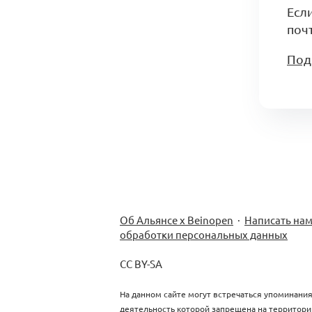
Есл
почт
Под
Об Альянсе х Beinopen
·
Написать на
обработки персональных данных
CC BY-SA
На данном сайте могут встречаться упоминания
деятельность которой запрещена на территори