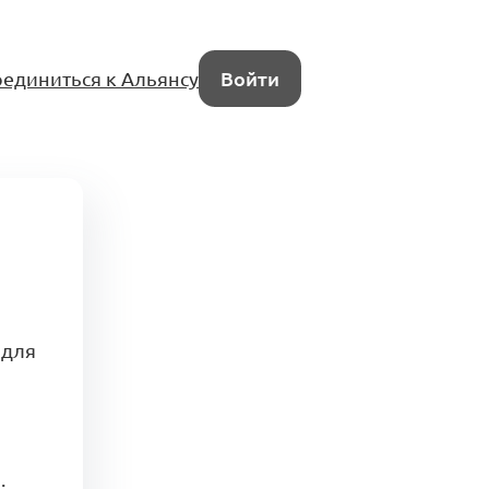
единиться к Альянсу
Войти
 для
.