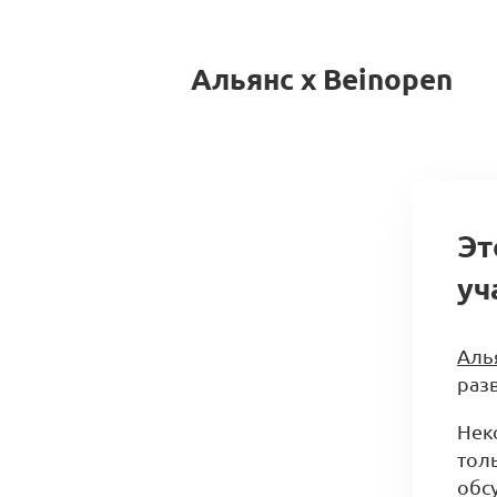
Альянс x Beinopen
Эт
уч
Аль
разв
Нек
тол
обс