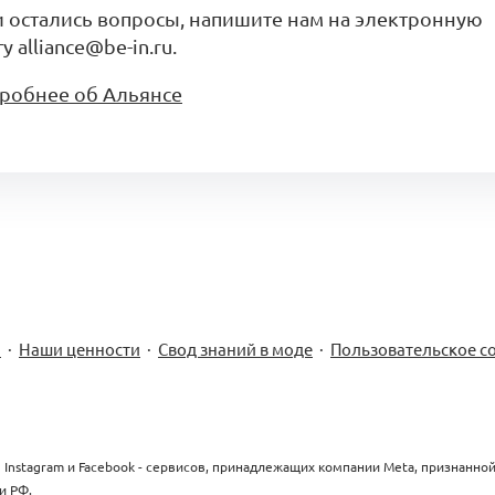
и остались вопросы, напишите нам на электронную
у alliance@be-in.ru.
робнее об Альянсе
м
·
Наши ценности
·
Свод знаний в моде
·
Пользовательское с
 Instagram и Facebook - сервисов, принадлежащих компании Meta, признанно
и РФ.