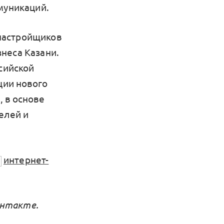
муникаций.
настройщиков
неса Казани.
ссийской
ции нового
 в основе
елей и
интернет-
онтакте.