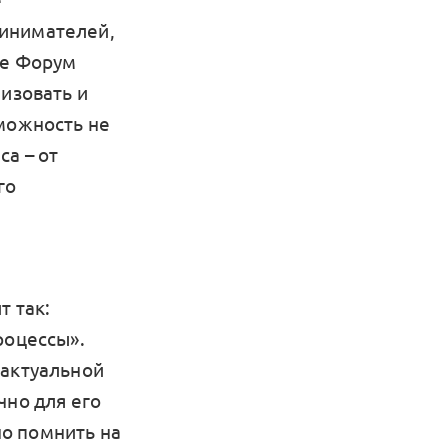
е
ринимателей,
ше Форум
лизовать и
зможность не
а – от
го
т так:
роцессы».
 актуальной
чно для его
о помнить на