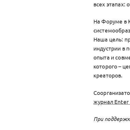
всех этапах:
На Форуме в 
системообраз
Наша цель: п
индустрии в 
опыта и совм
которого – ц
креаторов.
Соорганизат
журнал Enter
При поддержк