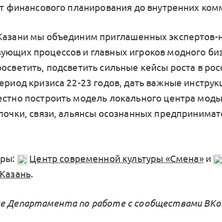
 от финансового планирования до внутренних ком
Казани мы объединим приглашенных экспертов-
ующих процессов и главных игроков модного биз
росветить, подсветить сильные кейсы роста в ро
период кризиса 22-23 годов, дать важные инструк
естно построить модель локального центра моды,
епочки, связи, альянсы осознанных предпринимат
оры:
Центр современной культуры «Смена»
и
 Казань
.
е Департамента по работе с сообществами ВК