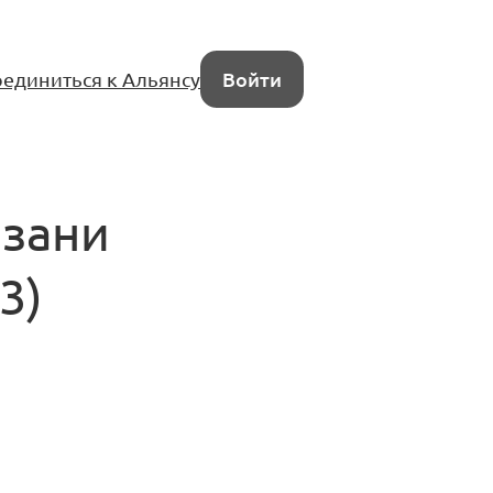
единиться к Альянсу
Войти
азани
3)