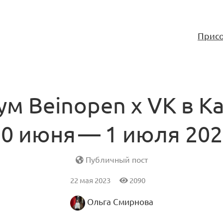
Присо
м Beinopen x VK в К
30 июня — 1 июля 202
Публичный пост
22 мая 2023
2090
Ольга Смирнова