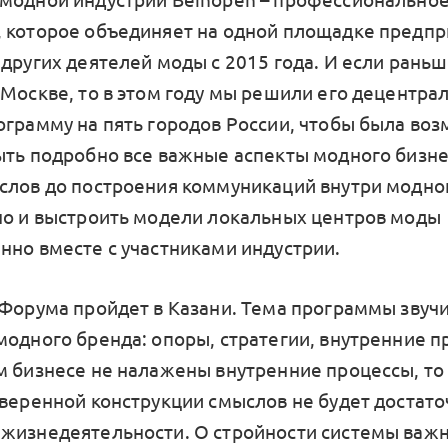
модной индустрии Beinopen – профессионально
 которое объединяет на одной площадке предп
 других деятелей моды с 2015 года. И если рань
 Москве, то в этом году мы решили его децентра
ограмму на пять городов России, чтобы была во
ыть подробно все важные аспекты модного бизнес
слов до построения коммуникаций внутри модно
но и выстроить модели локальных центров моды
нно вместе с участниками индустрии.
 Форума пройдет в Казани. Тема программы звучи
модного бренда: опоры, стратегии, внутренние п
м бизнесе не налажены внутренние процессы, то
ыверенной конструкции смыслов не будет достато
жизнедеятельности. О стройности системы важн