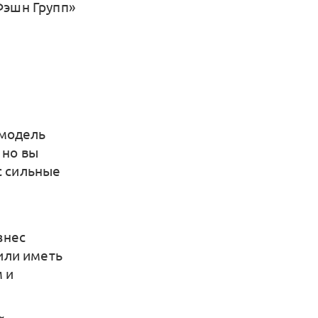
Фэшн Групп»
 модель
 но вы
с сильные
знес
или иметь
 и