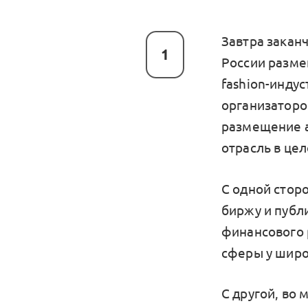
Завтра заканч
1
России разме
fashion-инду
организаторов
размещение а
отрасль в це
С одной сторо
биржу и публ
финансового 
cферы у широ
С другой, во