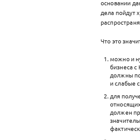
основании да
дела пойдут 
распространят
Что это значи
можно и н
бизнеса с 
должны по
и слабые 
для получ
относящих
должен пр
значитель
фактичес