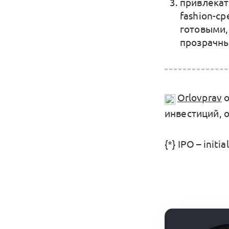
привлекат
fashion-с
готовыми,
прозрачны
Orlovprav
о
инвестиций, 
{*} IPO – ini