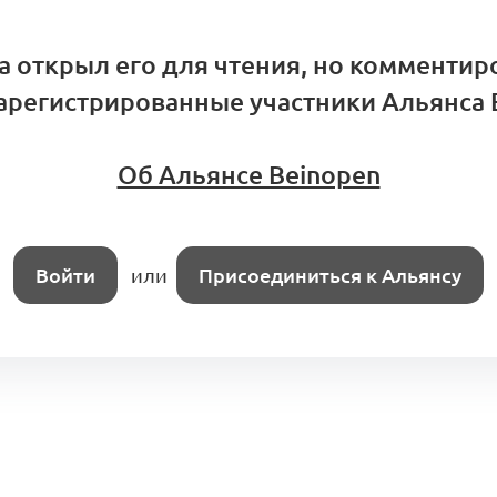
а открыл его для чтения, но комментир
арегистрированные участники Альянса 
Об Альянсе Beinopen
Войти
или
Присоединиться к Альянсу