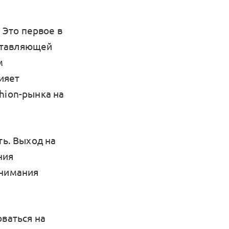
 Это первое в
ставляющей
м
ияет
hion-рынка на
ть. Выход на
ния
онимания
оваться на