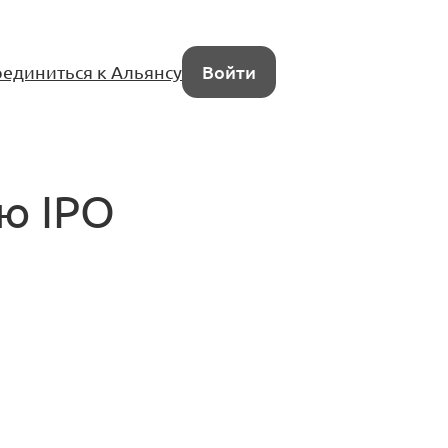
единиться к Альянсу
Войти
ю IPO