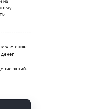
й из
этому
ть
привлечению
 денег.
ещение акций.