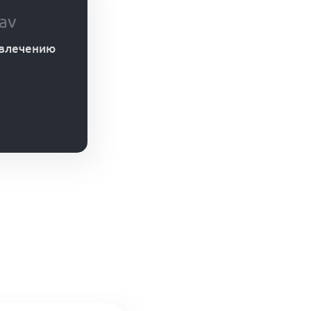
av
ивлечению