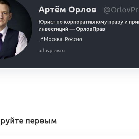
Артём Орлов
@OrlovPr
Юрист по корпоративному праву и пр
инвестиций
—
ОрловПрав
📍
Москва
,
Россия
orlovprav.ru
руйте первым