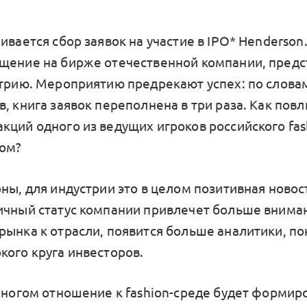
ивается сбор заявок на участие в IPO* Henderson.
щение на бирже отечественной компании, пред
стрию. Мероприятию предрекают успех: по слова
, книга заявок переполнена в три раза. Как повл
кций одного из ведущих игроков российского fas
лом?
ны, для индустрии это в целом позитивная новос
ичный статус компании привлечет больше внима
рынка к отрасли, появится больше аналитики, п
кого круга инвесторов.
 многом отношение к fashion-среде будет формир