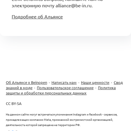
электронную почту alliance@be-in.ru.
Подробнее об Альянсе
Об Альянсе х Beinopen
·
Написать нам
·
Наши ценности
·
Свод
знаний в моде
·
Пользовательское соглашение
·
Политика
защиты и обработки персональных данных
CC BY-SA
На данном сайте могут встречаться упоминания Instagram и Facebook - сервисов,
принадлежащих компании Meta, признанной экстремистской организацией,
деятельность которой запрещена на территории РФ.