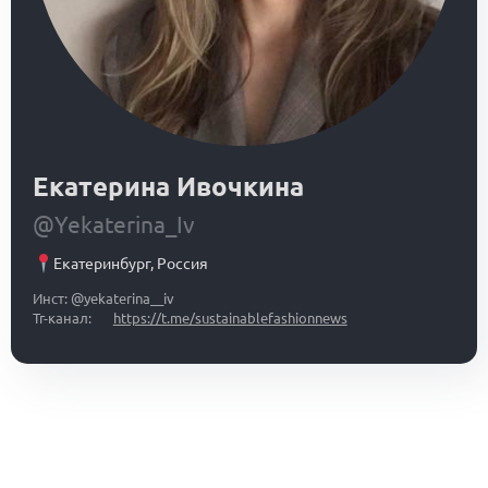
Екатерина Ивочкина
@Yekaterina_Iv
Екатеринбург
,
Россия
Инст: @yekaterina__iv
Тг-канал:
https://t.me/sustainablefashionnews