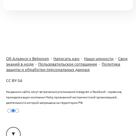
Об Альянсе х Beinopen
·
Написать нам
·
Наши ценности
·
Свод
знаний в моде
·
Пользовательское соглашение
·
Политика
защиты и обработки персональных данных
CC BY-SA
На данном сайте могут встречаться упоминания Instagram и Facebook - сервисов,
принадлежащих компании Meta, признанной экстремистской организацией,
деятельность которой запрещена на территории РФ.