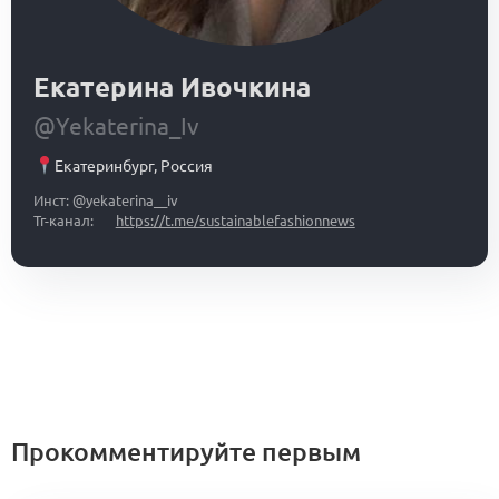
Екатерина Ивочкина
@Yekaterina_Iv
Екатеринбург
,
Россия
Инст: @yekaterina__iv
Тг-канал:
https://t.me/sustainablefashionnews
Прокомментируйте первым