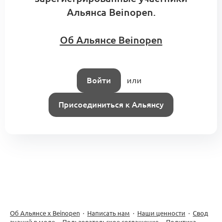
Альянса Beinopen.
Об Альянсе Beinopen
Войти
или
Присоединиться к Альянсу
Об Альянсе х Beinopen
·
Написать нам
·
Наши ценности
·
Свод