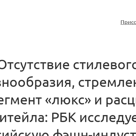
Присо
Отсутствие стилевог
знообразия, стремле
сегмент «люкс» и расц
итейла: РБК исследу
сийскую фэшн-индус