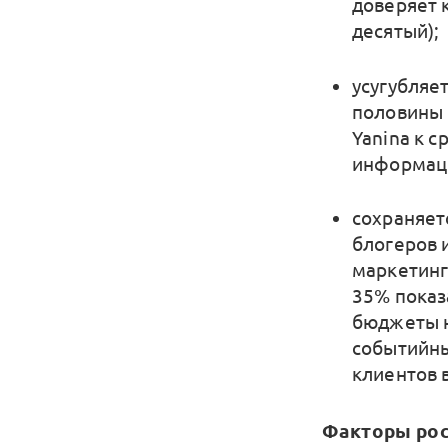
доверяет 
десятый);
усугубляе
половины 
Yanina к с
информаци
сохраняет
блогеров 
маркетинг
35% показ
бюджеты н
событийны
клиентов 
Факторы ро