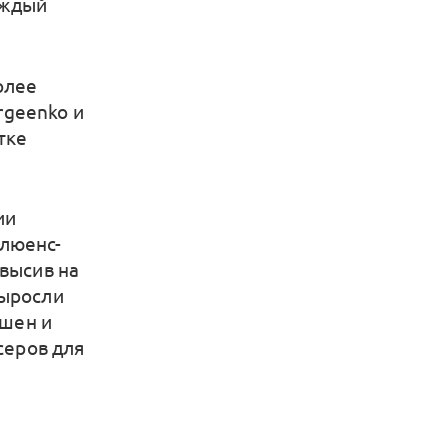
аждый
олее
rgeenko и
тке
ии
флюенс-
евысив на
выросли
шен и
серов для