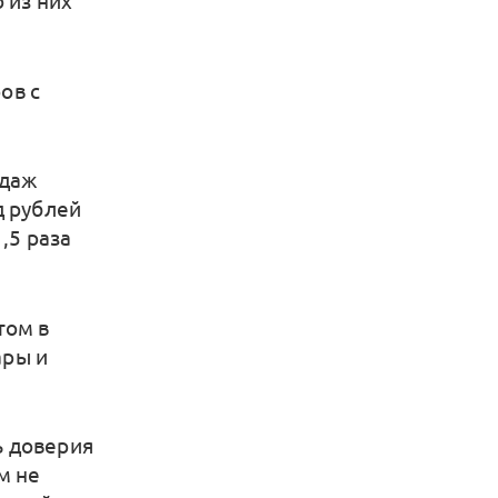
 из них
ов с
одаж
д рублей
,5 раза
том в
ары и
ь доверия
м не