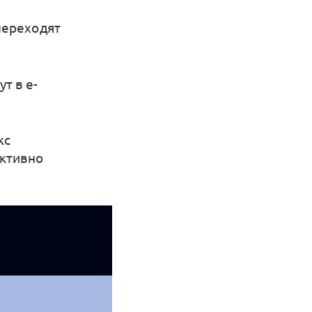
переходят
т в e-
кс
активно