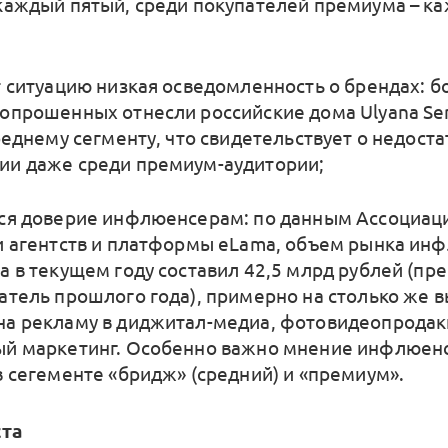
каждый пятый, среди покупателей премиума – к
т ситуацию низкая осведомленность о брендах: б
опрошенных отнесли российские дома Ulyana Se
реднему сегменту, что свидетельствует о недоста
и даже среди премиум-аудитории;
ся доверие инфлюенсерам: по данным Ассоциац
и агентств и платформы eLama, объем рынка ин
а в текущем году составил 42,5 млрд рублей (пр
атель прошлого года), примерно на столько же 
а рекламу в диджитал-медиа, фотовидеопродак
й маркетинг. Особенно важно мнение инфлюен
в сегементе «бридж» (средний) и «премиум».
ста