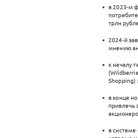
в 2023-м 
потребите
трлн рубле
2024-й зав
мнению ана
к началу 
(Wildberri
Shopping)
в конце н
привлечь 
акционеро
в системе