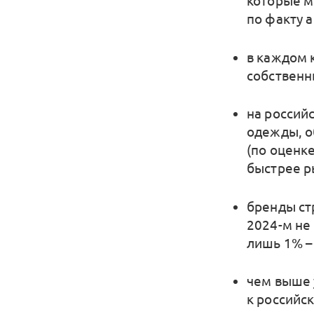
которые м
по факту 
в каждом 
собственн
на россий
одежды, о
(по оценке
быстрее р
бренды ст
2024-м не
лишь 1% –
чем выше 
к российс