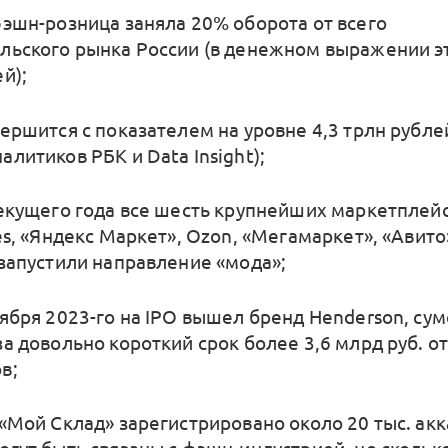
фэшн-розница заняла 20% оборота от всего
льского рынка России (в денежном выражении эт
й);
ершится с показателем на уровне 4,3 трлн рубле
литиков РБК и Data Insight);
текущего года все шесть крупнейших маркетплей
es, «Яндекс Маркет», Ozon, «Мегамаркет», «Авито
 запустили направление «мода»;
оября 2023-го на IPO вышел бренд Henderson, су
за довольно короткий срок более 3,6 млрд руб. о
в;
 «Мой Склад» зарегистрировано около 20 тыс. акк