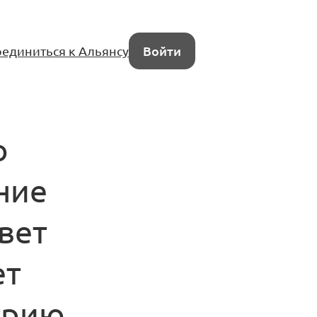
единиться к Альянсу
Войти
о
ние
вет
ет
трию