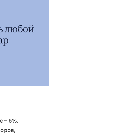
 – 6%.
торов,