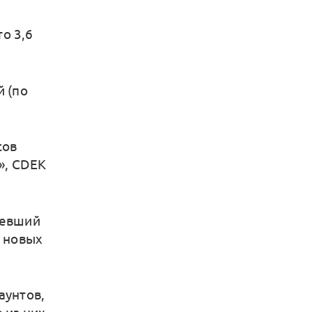
о 3,6
й (по
сов
», CDEK
мевший
т новых
аунтов,