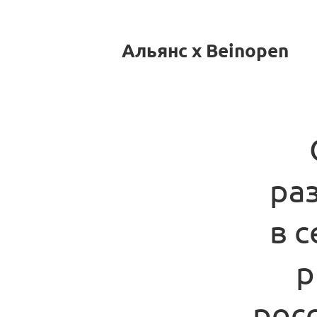
Альянс x Beinopen
ра
в 
р
рос