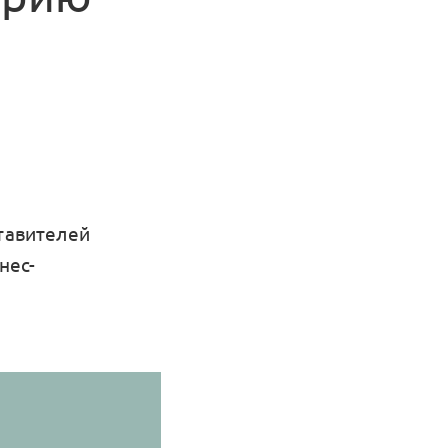
ставителей
нес-
и