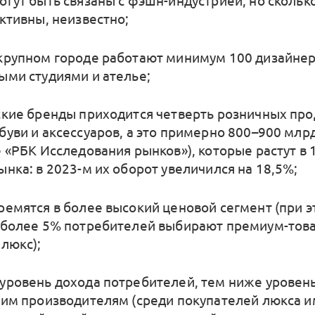
огут быть связаны с фэшн-индустрией, но сколько
активны, неизвестно;
крупном городе работают минимум 100 дизайнер
ыми студиями и ателье;
ские бренды приходится четверть розничных пр
буви и аксессуаров, а это примерно 800–900 млр
 «РБК Исследования рынков»), которые растут в 1
ынка: в 2023-м их оборот увеличился на 18,5%;
ремятся в более высокий ценовой сегмент (при э
 более 5% потребителей выбирают премиум-тов
 люкс);
уровень дохода потребителей, тем ниже уровен
ким производителям (среди покупателей люкса и