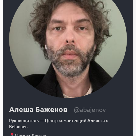
Алеша Баженов
@abajenov
Руководитель
—
Центр компетенций Альянса x
Beinopen
Москва
,
Россия