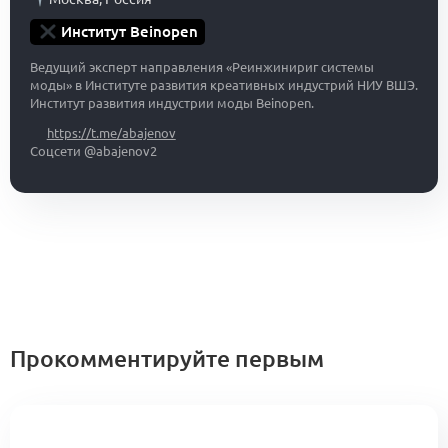
Институт Beinopen
Ведущий эксперт направления «Реинжинириг системы
моды» в Институте развития креативных индустрий НИУ ВШЭ.
Институт развития индустрии моды Beinopen.
https://t.me/abajenov
Соцсети @abajenov2
Прокомментируйте первым