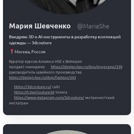
Мария Шевченко
@MariaShe
Внедряю 3D и AI инструменты в разработку коллекций
одежды
—
3dcouture
Москва
,
Россия
Куратор курсов Альянса HSE x Beinopen
продакт менеджер
https://design.hse.ru/dop/programs/339
руководитель швейного производства
https://design.hse.ru/dop/fashion/343
https://3dcouture.ru/
сайт
https://t.me/couture3d
телега
https://www.instagram.com/3dcouture/
экстремистский
инстаграм