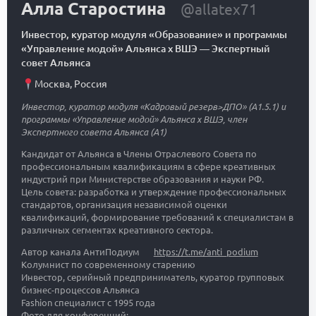
Алла Старостина
@allatex71
Инвестор, куратор модуля «Образование» и программы
«Управление модой» Альянса х ВШЭ
—
Экспертный
совет Альянса
Москва
,
Россия
Инвестор, куратор модуля «Кадровый резерв>ДПО» (A1.5.1) и
программы «Управление модой» Альянса х ВШЭ, член
Экспертного совета Альянса (A1)
Кандидат от Альянса в Члены Отраслевого Совета по
профессиональным квалификациям в сфере креативных
индустрий при Министерстве образования и науки РФ.
Цель совета: разработка и утверждение профессиональных
стандартов, организация независимой оценки
квалификаций, формирование требований к специалистам в
различных сегментах креативного сектора.
Автор канала АнтиПодиум
https://t.me/anti_podium
Колумнист по современному старению
Инвестор, серийный предприниматель, куратор групповых
бизнес-процессов Альянса
Fashion специалист с 1995 года
Фото для конференций: