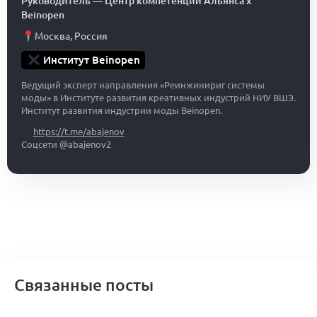
Руководитель
—
Центр компетенций Альянса x
Beinopen
Москва
,
Россия
Институт Beinopen
Ведущий эксперт направления «Реинжинириг системы
моды» в Институте развития креативных индустрий НИУ ВШЭ.
Институт развития индустрии моды Beinopen.
https://t.me/abajenov
Соцсети @abajenov2
Связанные посты