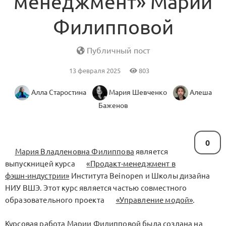
менеджмент» Марии
Филипповой
Публичный пост
13 февраля 2025
803
Алла Старостина
Мария Шевченко
Алеша
Баженов
0
Мария Владленовна Филиппова
является
выпускницей курса
«Продакт-менеджмент в
фэшн-индустрии»
Института Beinopen и Школы дизайна
НИУ ВШЭ. Этот курс является частью совместного
образовательного проекта
«Управление модой»
.
Курсовая работа Марии Филипповой была создана на