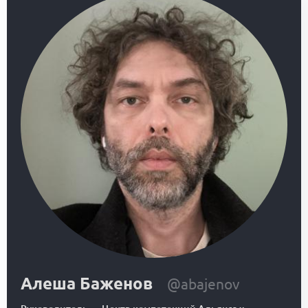
Алеша Баженов
@abajenov