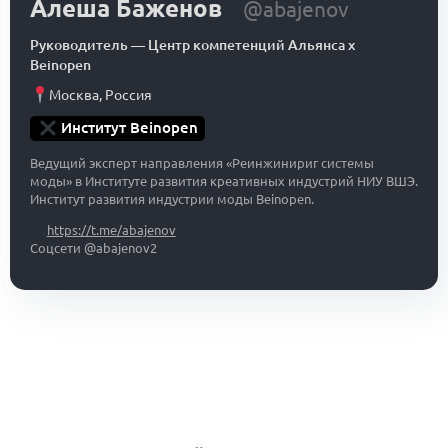
Алеша Баженов
@abajenov
Руководитель
—
Центр компетенций Альянса x
Beinopen
Москва
,
Россия
Институт Beinopen
Ведущий эксперт направления «Реинжинириг системы
моды» в Институте развития креативных индустрий НИУ ВШЭ.
Институт развития индустрии моды Beinopen.
https://t.me/abajenov
Соцсети @abajenov2