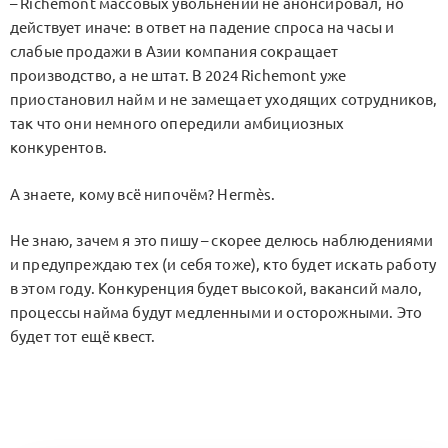
– Richemont массовых увольнений не анонсировал, но
действует иначе: в ответ на падение спроса на часы и
слабые продажи в Азии компания сокращает
производство, а не штат. В 2024 Richemont уже
приостановил найм и не замещает уходящих сотрудников,
так что они немного опередили амбициозных
конкурентов.
А знаете, кому всё нипочём? Hermès.
Не знаю, зачем я это пишу – скорее делюсь наблюдениями
и предупреждаю тех (и себя тоже), кто будет искать работу
в этом году. Конкуренция будет высокой, вакансий мало,
процессы найма будут медленными и осторожными. Это
будет тот ещё квест.