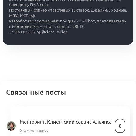
брендингу EM Studio
Постоянный спикер отраслевых выставок, Дизайн-Выходные,
МБМ, МСП.рф
Разработчик профильных программ Skillbox, преподаватель
в Мосполитехе, ментор стартапов ВШЭ.
+79269855866, tg @elena_miller
Связанные посты
Менторинг. Клиентский сервис Альянса
0
0 комментариев