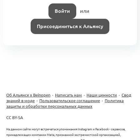
Войти
или
Присоединиться к Альянсу
Об Альянсе х Beinopen
·
Написать нам
·
Наши ценности
·
Свод
знаний в моде
·
Пользовательское соглашение
·
Политика
защиты и обработки персональных данных
CC BY-SA
На данном сайте могут встречаться упоминания Instagram и Facebook - сервисов,
принадлежащих компании Meta, признанной экстремистской организацией,