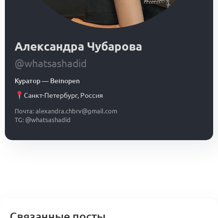
Александра Чубарова
@whatsashadid
Куратор
—
Beinopen
Санкт-Петербург
,
Россия
Почта: alexandra.chbrv@gmail.com
TG: @whatsashadid
Связанные посты