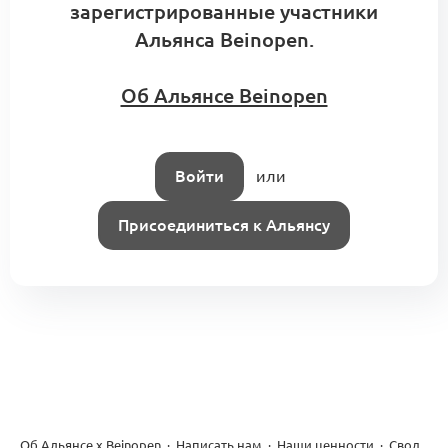
зарегистрированные участники
Альянса Beinopen.
Об Альянсе Beinopen
Войти
или
Присоединиться к Альянсу
Об Альянсе х Beinopen
·
Написать нам
·
Наши ценности
·
Свод