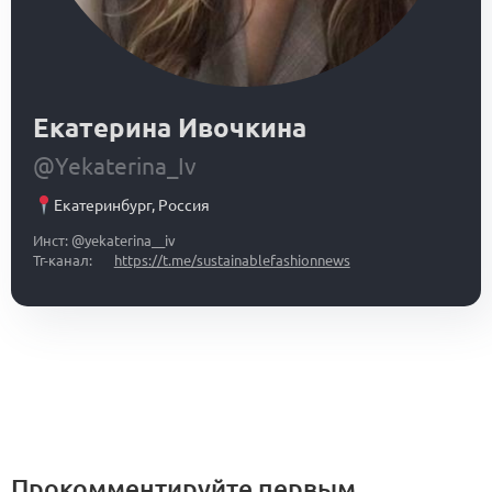
Екатерина Ивочкина
@Yekaterina_Iv
Екатеринбург
,
Россия
Инст: @yekaterina__iv
Тг-канал:
https://t.me/sustainablefashionnews
Прокомментируйте первым