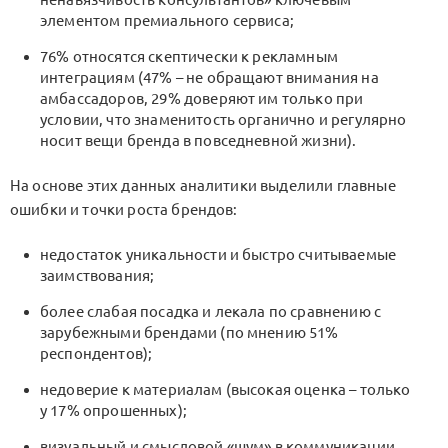
элементом премиального сервиса;
76% относятся скептически к рекламным
интеграциям (47% – не обращают внимания на
амбассадоров, 29% доверяют им только при
условии, что знаменитость органично и регулярно
носит вещи бренда в повседневной жизни).
На основе этих данных аналитики выделили главные
ошибки и точки роста брендов:
недостаток уникальности и быстро считываемые
заимствования;
более слабая посадка и лекала по сравнению с
зарубежными брендами (по мнению 51%
респондентов);
недоверие к материалам (высокая оценка – только
у 17% опрошенных);
визуальный и смысловой «шум» в коммуникации.