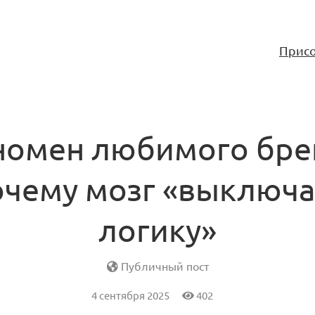
Присо
омен любимого бре
очему мозг «выключа
логику»
Публичный пост
4 сентября 2025
402