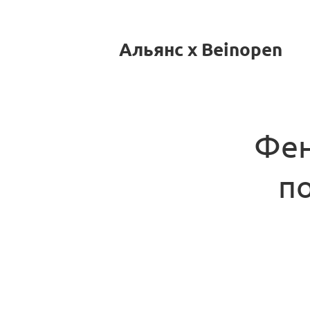
Альянс x Beinopen
Фен
п