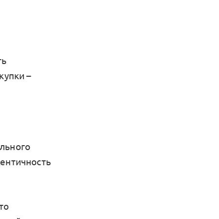
ть
купки –
ельного
дентичность
то