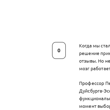
Когда мы ста
0
решение прин
отзывы. Но н
мозг работает
Профессор Пет
Дуйсбурга-Эс
функциональн
момент выбор