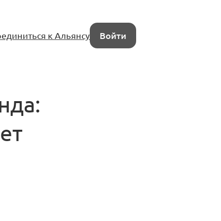
единиться к Альянсу
Войти
нда:
ет