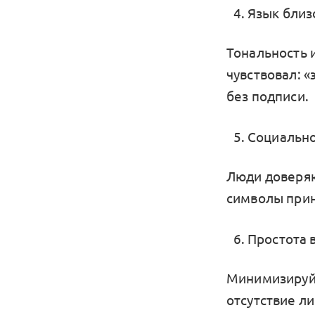
Язык близ
Тональность 
чувствовал: «
без подписи.
Социально
Люди доверяю
символы при
Простота 
Минимизируйт
отсутствие л