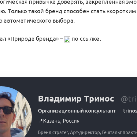
гическая привычка доверять, закреплённая эм
ю. Только такой бренд способен стать «коротким
то автоматического выбора.
ал «Природа бренда» –
по ссылке
.
Владимир Тринос
@tri
Организационный консультант
—
trino
📍
Казань
,
Россия
Бренд стратег, Арт-директор, Гештальт практ