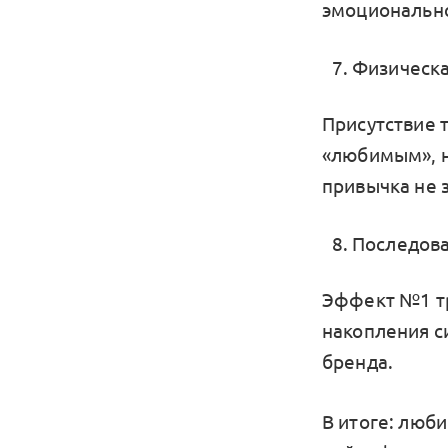
эмоционально
Физическа
Присутствие 
«любимым», но
привычка не 
Последова
Эффект №1 тр
накопления с
бренда.
В итоге: люби