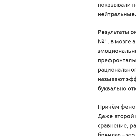
показывали п
нейтральные
Результаты о
№1, в мозге 
эмоциональны
префронтальн
рациональног
называют эфф
буквально от
Причём феном
Даже второй 
сравнение, р
бренда» – это