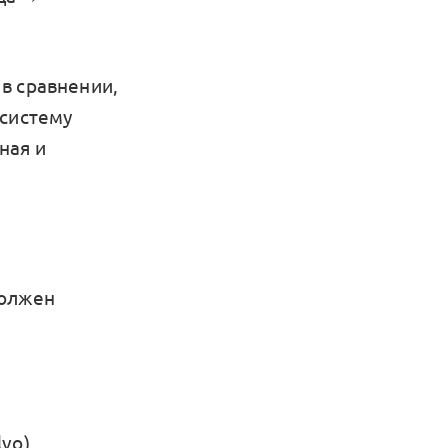
в сравнении,
 систему
ная и
должен
vo),