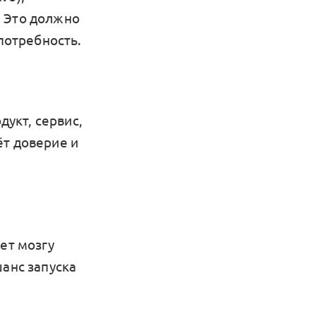
). Это должно
 потребность.
укт, сервис,
ёт доверие и
ет мозгу
шанс запуска