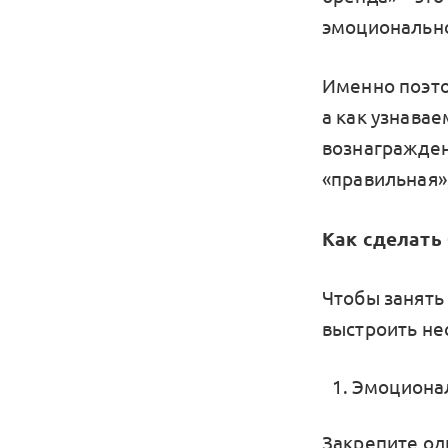
эмоционально
Именно поэто
а как узнава
вознагражден
«правильная»,
Как сделать
Чтобы занять 
выстроить не
Эмоционал
Закрепите од