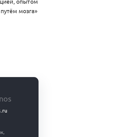
оцией, опытом
 путём мозга»
nos
s.ru
ик,