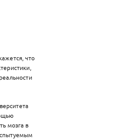
кажется, что
ктеристики,
 реальности
иверситета
мощью
ть мозга в
Испытуемым