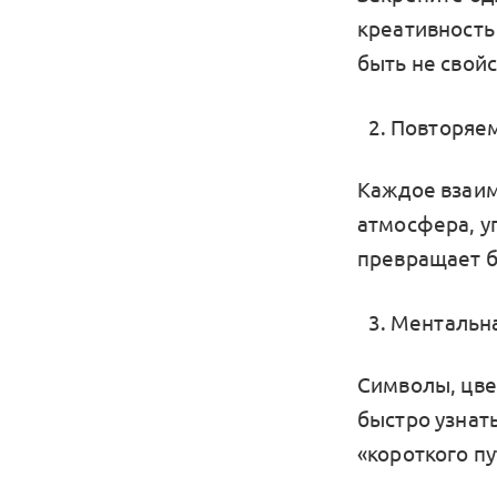
креативность 
быть не свойс
Повторяем
Каждое взаим
атмосфера, у
превращает б
Ментальна
Символы, цве
быстро узнат
«короткого пу