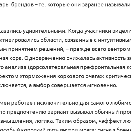
ары брендов – те, которые они заранее называл
.
казались удивительными. Когда участники видели
активировались области, связанные с интуитивны
м принятием решений, – прежде всего вентро
ая кора. Одновременно снижалась активность з
о анализа (дорсолатеральная префронтальная ко
ектом «торможения коркового очага»: критичес
ключается, а выбор совершается мгновенно.
ен работает исключительно для самого любимо
по предпочтению вариант вызывал обычный про
азмышления, логика. Таким образом, «эффект л
 особый короткий путь внутри мозга: сигнал бре