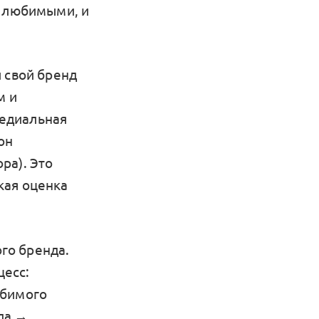
и любимыми, и
 свой бренд
м и
медиальная
он
ра). Это
кая оценка
го бренда.
цесс:
юбимого
нда →