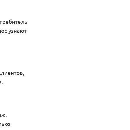
отребитель
лос узнают
клиентов,
.
дж,
лько