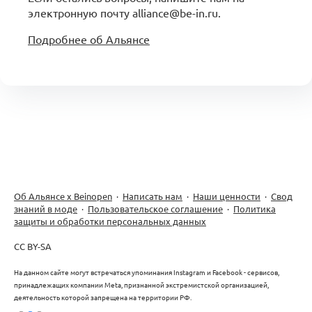
электронную почту alliance@be-in.ru.
Подробнее об Альянсе
Об Альянсе х Beinopen
·
Написать нам
·
Наши ценности
·
Свод
знаний в моде
·
Пользовательское соглашение
·
Политика
защиты и обработки персональных данных
CC BY-SA
На данном сайте могут встречаться упоминания Instagram и Facebook - сервисов,
принадлежащих компании Meta, признанной экстремистской организацией,
деятельность которой запрещена на территории РФ.