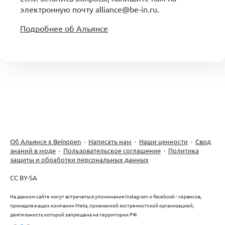
электронную почту alliance@be-in.ru.
Подробнее об Альянсе
Об Альянсе х Beinopen
·
Написать нам
·
Наши ценности
·
Свод
знаний в моде
·
Пользовательское соглашение
·
Политика
защиты и обработки персональных данных
CC BY-SA
На данном сайте могут встречаться упоминания Instagram и Facebook - сервисов,
принадлежащих компании Meta, признанной экстремистской организацией,
деятельность которой запрещена на территории РФ.