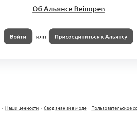
Об Альянсе Beinopen
Войти
или
Присоединиться к Альянсу
м
·
Наши ценности
·
Свод знаний в моде
·
Пользовательское с