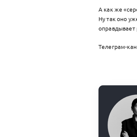
А как же «се
Ну так оно у
оправдывает 
Телеграм-кан