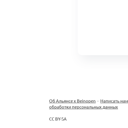
Об Альянсе х Beinopen
·
Написать на
обработки персональных данных
CC BY-SA