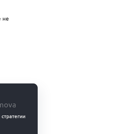
е не
mova
 стратегии