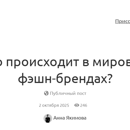
Присо
о происходит в миро
фэшн-брендах?
Публичный пост
2 октября 2025
246
Анна Якимова