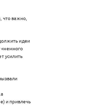
, что важно,
одолжить идеи
у «немного
ет усилить
 вызвали
ка
е) и привлечь