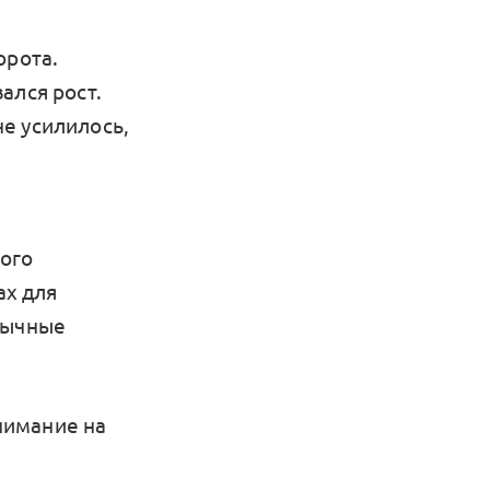
орота.
ался рост.
е усилилось,
кого
ах для
вычные
внимание на
.