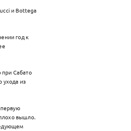
cci и Bottega
нении год к
ее
 при Сабато
о ухода из
о первую
еплохо вышло.
ледующем