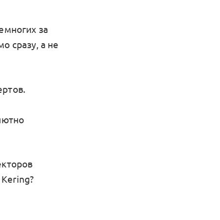
немногих за
о сразу, а не
ертов.
олютно
екторов
Kering?