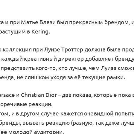
ta и при Матье Блази был прекрасным брендом, и
растущим в Kering.
о коллекция при Луизе Троттер должна была пр
ь каждый креативный директор добавляет бренд
представить кого-то, кто лучше, чем Луиза смож
енда, не слишком уходя за её текущие рамки.
ersace и Christian Dior – два показа, которые пока
оречивые реакции.
том, и в другом случае кажется очевидной попыт
 бренды, вызвать реакцию (разную, так даже лучш
ее молодой аудитории.