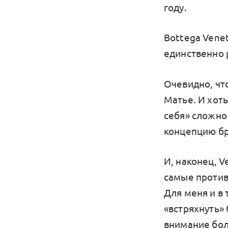
году.
Bottega Vene
единственно 
Очевидно, чт
Матье. И хот
себя» сложно 
концепцию бр
И, наконец, V
самые против
Для меня и в 
«встряхнуть»
внимание бол