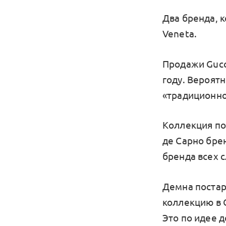
Два бренда, 
Veneta.
Продажи Gucc
году. Вероят
«традиционно
Коллекция по
де Сарно брен
бренда всех с
Демна постара
коллекцию в G
Это по идее 