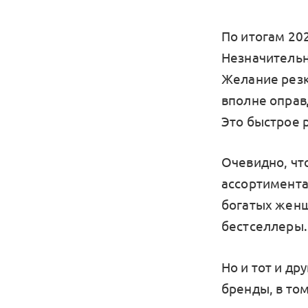
По итогам 20
Незначительн
Желание резк
вполне оправд
Это быстрое 
Очевидно, что
ассортимента.
богатых женщ
бестселлеры.
Но и тот и др
бренды, в то