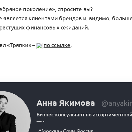
ребряное поколение», спросите вы?
же является клиентами брендов и, видимо, больш
растущих финансовых ожиданий.
ал «Тряпки» –
по ссылке
.
Анна Якимова
@anyaki
Бизнес-консультант по ассортиментной
—
-
📍
Москва - Сочи
,
Россия