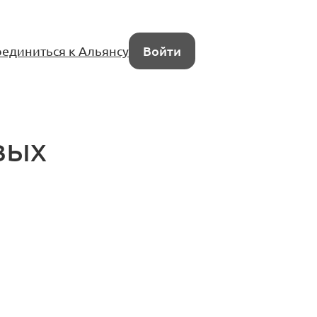
единиться к Альянсу
Войти
вых