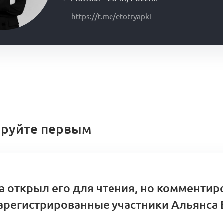
https://t.me/etotryapki
руйте первым
а открыл его для чтения, но комментир
арегистрированные участники Альянса 