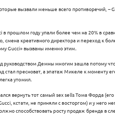
которые вызвали меньше всего противоречий, – Gu
i в прошлом году упали более чем на 20% в срав
но, смена креативного директора и переход к бол
му Gucci» вызваны именно этим.
д руководством Демны многим зашла потому что
д стал пресноват, а эпатаж Микеле к моменту ег
легка утомил.
лся вернуть тот самый sex sells Тома Форда (ег
ucci, кстати, не приняли с восторгом) и у него н
должно способствовать росту продаж бренда в с