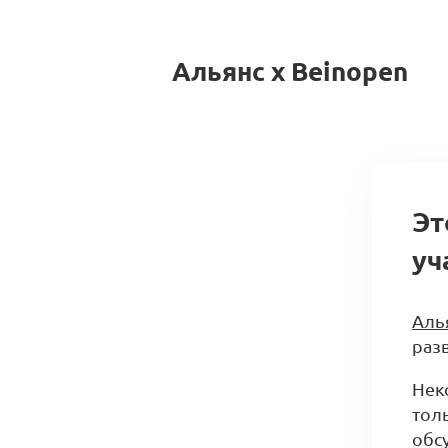
Альянс x Beinopen
Эт
уч
Аль
разв
Нек
тол
обс