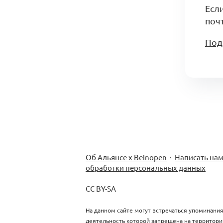
Есл
почт
Под
Об Альянсе х Beinopen
·
Написать на
обработки персональных данных
CC BY-SA
На данном сайте могут встречаться упоминания
деятельность которой запрещена на территори