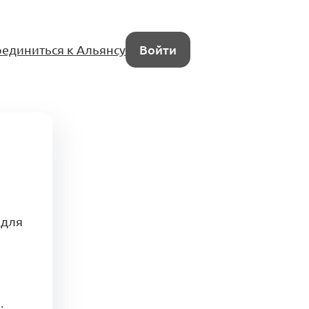
единиться к Альянсу
Войти
 для
.