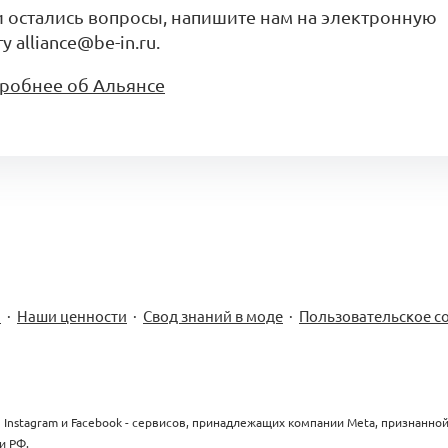
и остались вопросы, напишите нам на электронную
у alliance@be-in.ru.
робнее об Альянсе
м
·
Наши ценности
·
Свод знаний в моде
·
Пользовательское с
 Instagram и Facebook - сервисов, принадлежащих компании Meta, признанно
и РФ.