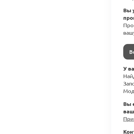
Вы 
про
Прос
ваш
В
У в
Най
Зап
Мод
Вы 
ваш
При
Кон