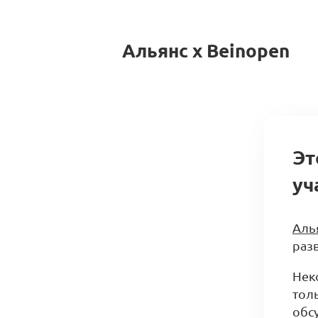
Альянс x Beinopen
Эт
уч
Аль
разв
Нек
тол
обс