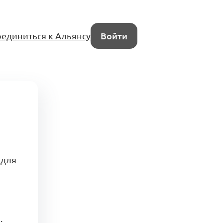
единиться к Альянсу
Войти
 для
.