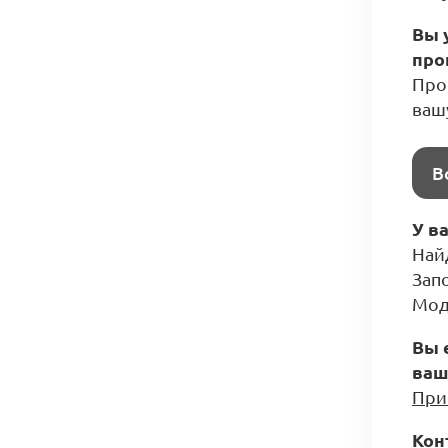
Вы 
про
Прос
ваш
В
У в
Най
Зап
Мод
Вы 
ваш
При
Кон