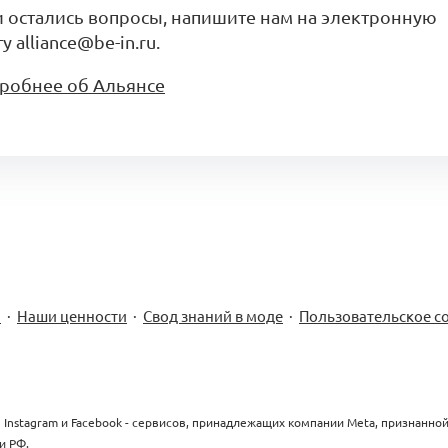
и остались вопросы, напишите нам на электронную
у alliance@be-in.ru.
робнее об Альянсе
м
·
Наши ценности
·
Свод знаний в моде
·
Пользовательское с
 Instagram и Facebook - сервисов, принадлежащих компании Meta, признанно
и РФ.