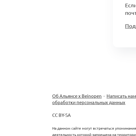
Есл
почт
Под
Об Альянсе х Beinopen
·
Написать на
обработки персональных данных
CC BY-SA
На данном сайте могут встречаться упоминания
деятельность которой запрещена на территори