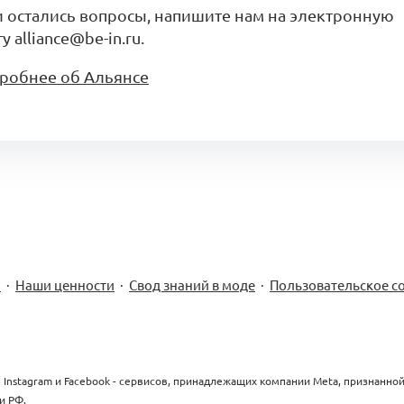
и остались вопросы, напишите нам на электронную
у alliance@be-in.ru.
робнее об Альянсе
м
·
Наши ценности
·
Свод знаний в моде
·
Пользовательское с
 Instagram и Facebook - сервисов, принадлежащих компании Meta, признанно
и РФ.