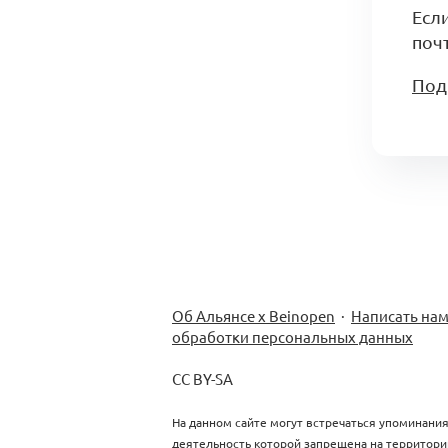
Есл
почт
Под
Об Альянсе х Beinopen
·
Написать на
обработки персональных данных
CC BY-SA
На данном сайте могут встречаться упоминания
деятельность которой запрещена на территори