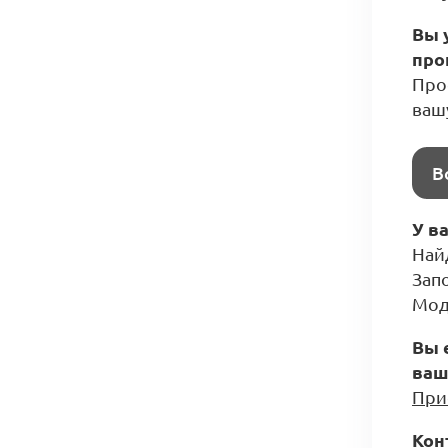
Вы 
про
Прос
ваш
В
У в
Най
Зап
Мод
Вы 
ваш
При
Кон