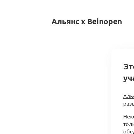
Альянс x Beinopen
Эт
уч
Аль
разв
Нек
тол
обс