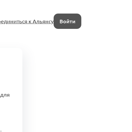
единиться к Альянсу
Войти
 для
.