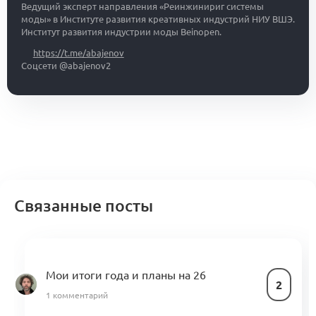
Ведущий эксперт направления «Реинжинириг системы
моды» в Институте развития креативных индустрий НИУ ВШЭ.
Институт развития индустрии моды Beinopen.
https://t.me/abajenov
Соцсети @abajenov2
Связанные посты
Мои итоги года и планы на 26
2
1 комментарий