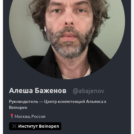
Алеша Баженов
@abajenov
Руководитель
—
Центр компетенций Альянса x
Beinopen
Москва
,
Россия
Институт Beinopen