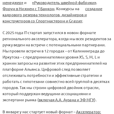
менеджер»
и
«Руководитель швейной фабрики»
.
Форум в Нижнем с Т-Банком
. Конкурсы на
создание
кадрового резерва технологов, дизайнеров и
конструкторов со Спортмастером и Grasser
.
С 2025 года IT-стартап запустился в новом формате
регионального акселератора, когда мы всех резидентов за
ручку ведем на встречи с потенциальными партнерами.
Мы провели встречи в 12 городах – от Калининграда до
Иркутска – с предпринимателями уровня XS, S, M, L и
храним запросы на развитие этих предпринимателей на
платформе Альянса. Цифровой след позволяет
отслеживать потребности и эффективные стратегии и
работать с гипотезами совместно всей группой в десятках
городов. Так мы строим цифровой двойник отрасли,
который поддержан ведущими ассоциациями и
экспертами рынка (
включая А.А. Аузана и ЭФ МГУ
).
В январе у нас стартует новый формат –
Акселератор: