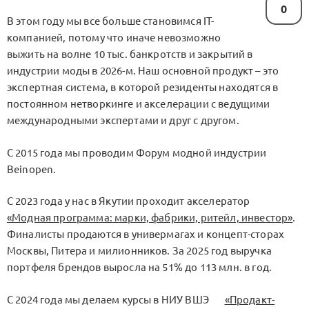
0
В этом году мы все больше становимся IT-
компанией, потому что иначе невозможно
выжить на волне 10 тыс. банкротств и закрытий в
индустрии моды в 2026-м. Наш основной продукт – это
экспертная система, в которой резиденты находятся в
постоянном нетворкинге и акселерации с ведущими
международными экспертами и друг с другом.
С 2015 года мы проводим Форум модной индустрии
Beinopen.
С 2023 года у нас в Якутии проходит акселератор
«Модная программа: марки, фабрики, ритейл, инвестор»
.
Финалисты продаются в универмагах и концепт-сторах
Москвы, Питера и милионников. За 2025 год выручка
портфеля брендов выросла на 51% до 113 млн. в год.
С 2024 года мы делаем курсы в НИУ ВШЭ
«Продакт-