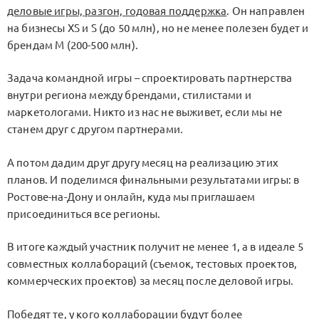
деловые игры, разгон, годовая поддержка
. Он направлен
на бизнесы XS и S (до 50 млн), но не менее полезен будет и
брендам M (200-500 млн).
Задача командной игры – спроектировать партнерства
внутри региона между брендами, стилистами и
маркетологами. Никто из нас не выживет, если мы не
станем друг с другом партнерами.
А потом дадим друг другу месяц на реализацию этих
планов. И поделимся финальными результатами игры: в
Ростове-на-Дону и онлайн, куда мы приглашаем
присоединиться все регионы.
В итоге каждый участник получит не менее 1, а в идеале 5
совместных коллабораций (съемок, тестовых проектов,
коммерческих проектов) за месяц после деловой игры.
Победят те, у кого коллаборации будут более