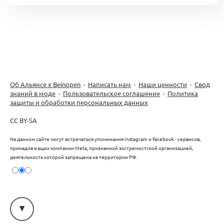
Об Альянсе х Beinopen
·
Написать нам
·
Наши ценности
·
Свод
знаний в моде
·
Пользовательское соглашение
·
Политика
защиты и обработки персональных данных
CC BY-SA
На данном сайте могут встречаться упоминания Instagram и Facebook - сервисов,
принадлежащих компании Meta, признанной экстремистской организацией,
деятельность которой запрещена на территории РФ.