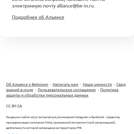
электронную почту alliance@be-in.ru.
Подробнее об Альянсе
Об Альянсе х Beinopen
·
Написать нам
·
Наши ценности
·
Свод
знаний в моде
·
Пользовательское соглашение
·
Политика
защиты и обработки персональных данных
CC BY-SA
На данном сайте могут встречаться упоминания Instagram и Facebook - сервисов,
принадлежащих компании Meta, признанной экстремистской организацией,
деятельность которой запрещена на территории РФ.