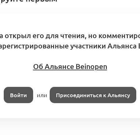
а открыл его для чтения, но комментир
арегистрированные участники Альянса 
Об Альянсе Beinopen
Войти
или
Присоединиться к Альянсу