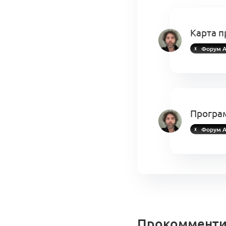
Карта п
Форум А
Програм
Форум А
Прокомменти