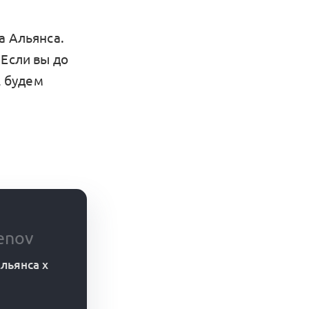
а Альянса.
 Если вы до
, будем
enov
льянса x