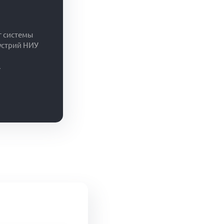
г системы
устрий НИУ
.