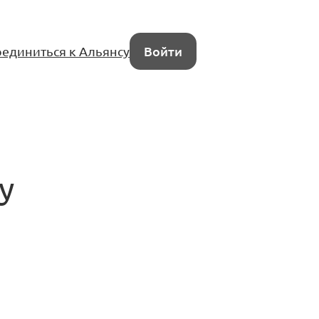
единиться к Альянсу
Войти
у