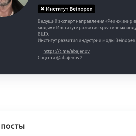
✖
Институт Beinopen
Ведущий эксперт направления «Реинжинири
моды» в Институте развития креативных инд
ВШЭ.
Институт развития индустрии моды Beinopen
https://t.me/abajenov
Соцсети @abajenov2
 посты