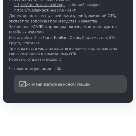
https://t.me/russiantextileqc
- рабочий аккаунт
https://russian-textile-qc.ru/
- сайт
Директор по качеству швейных изделий, выездной ОТК,
эксперт по вопросам производства и качества.
Закончила МГАЛП в прошлом тысячелетии, конструктор
швейных изделий.
Места работ: Finn Flare, TomFarr, O-stin, Спортмастер, БТК-
Групп, 12storeez....
Три года назад ушла из работы по найму и организовала
свою компанию по выездному ОТК.
Работаю, отдыхаю редко. :))
Часовая консультация – 10К.
хочу записаться на консультацию