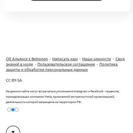
Об Альянсе х Beinopen
·
Написать нам
·
Наши ценности
·
Свод
знаний в моде
·
Пользовательское соглашение
·
Политика
защиты и обработки персональных данных
CC BY-SA
На данном сайте могут встречаться упоминания Instagram и Facebook - сервисов,
принадлежащих компании Meta, признанной экстремистской организацией,
деятельность которой запрещена на территории РФ.