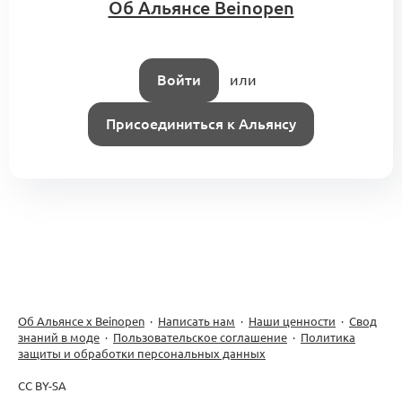
Об Альянсе Beinopen
Войти
или
Присоединиться к Альянсу
Об Альянсе х Beinopen
·
Написать нам
·
Наши ценности
·
Свод
знаний в моде
·
Пользовательское соглашение
·
Политика
защиты и обработки персональных данных
CC BY-SA