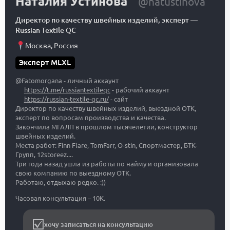
Наталия Устинова
@natustinova
Директор по качеству швейных изделий, эксперт
—
Russian Textile QC
Москва
,
Россия
Эксперт MLXL
@Fatomorgana - личный аккаунт
https://t.me/russiantextileqc
- рабочий аккаунт
https://russian-textile-qc.ru/
- сайт
Директор по качеству швейных изделий, выездной ОТК,
эксперт по вопросам производства и качества.
Закончила МГАЛП в прошлом тысячелетии, конструктор
швейных изделий.
Места работ: Finn Flare, TomFarr, O-stin, Спортмастер, БТК-
Групп, 12storeez....
Три года назад ушла из работы по найму и организовала
свою компанию по выездному ОТК.
Работаю, отдыхаю редко. :))
Часовая консультация – 10К.
хочу записаться на консультацию