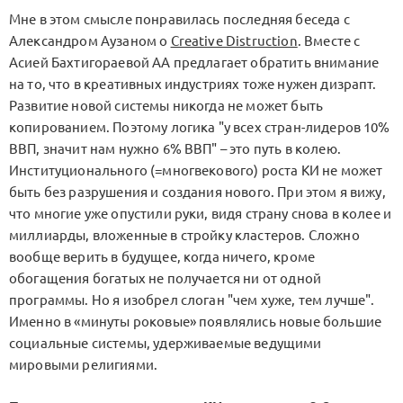
Мне в этом смысле понравилась последняя беседа с
Александром Аузаном о
Creative Distruction
. Вместе с
Асией Бахтигораевой АА предлагает обратить внимание
на то, что в креативных индустриях тоже нужен дизрапт.
Развитие новой системы никогда не может быть
копированием. Поэтому логика "у всех стран-лидеров 10%
ВВП, значит нам нужно 6% ВВП" – это путь в колею.
Институционального (=многвекового) роста КИ не может
быть без разрушения и создания нового. При этом я вижу,
что многие уже опустили руки, видя страну снова в колее и
миллиарды, вложенные в стройку кластеров. Сложно
вообще верить в будущее, когда ничего, кроме
обогащения богатых не получается ни от одной
программы. Но я изобрел слоган "чем хуже, тем лучше".
Именно в «минуты роковые» появлялись новые большие
социальные системы, удерживаемые ведущими
мировыми религиями.