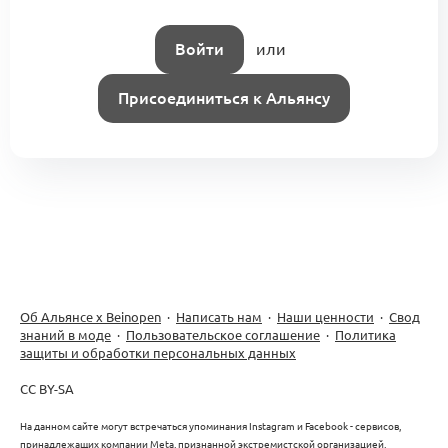
Войти
или
Присоединиться к Альянсу
Об Альянсе х Beinopen
·
Написать нам
·
Наши ценности
·
Свод
знаний в моде
·
Пользовательское соглашение
·
Политика
защиты и обработки персональных данных
CC BY-SA
На данном сайте могут встречаться упоминания Instagram и Facebook - сервисов,
принадлежащих компании Meta, признанной экстремистской организацией,