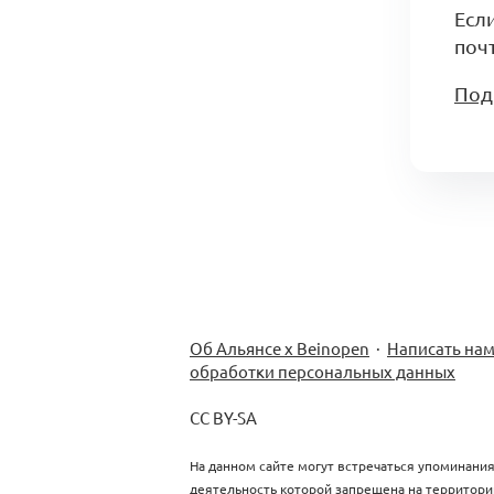
Есл
почт
Под
Об Альянсе х Beinopen
·
Написать на
обработки персональных данных
CC BY-SA
На данном сайте могут встречаться упоминания
деятельность которой запрещена на территори