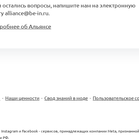
и остались вопросы, напишите нам на электронную
у alliance@be-in.ru.
робнее об Альянсе
м
·
Наши ценности
·
Свод знаний в моде
·
Пользовательское с
 Instagram и Facebook - сервисов, принадлежащих компании Meta, признанно
и РФ.