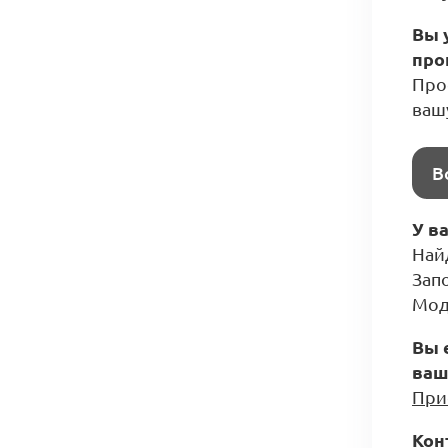
Вы 
про
Прос
ваш
В
У в
Най
Зап
Мод
Вы 
ваш
При
Кон