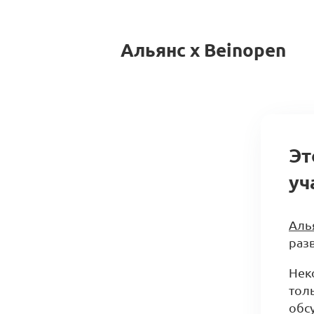
Альянс x Beinopen
Эт
уч
Аль
разв
Нек
тол
обс