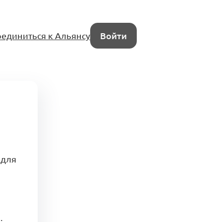
единиться к Альянсу
Войти
 для
.