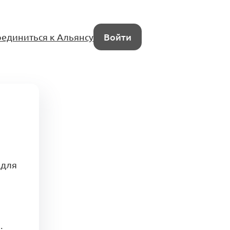
единиться к Альянсу
Войти
 для
.