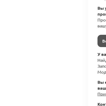
Вы 
про
Прос
ваш
В
У в
Най
Зап
Мод
Вы 
ваш
При
Кон