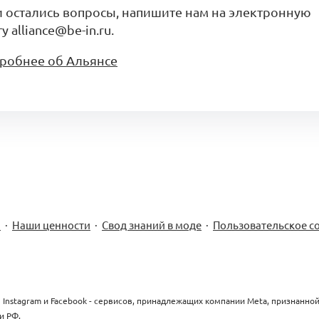
и остались вопросы, напишите нам на электронную
у alliance@be-in.ru.
робнее об Альянсе
м
·
Наши ценности
·
Свод знаний в моде
·
Пользовательское с
 Instagram и Facebook - сервисов, принадлежащих компании Meta, признанно
и РФ.