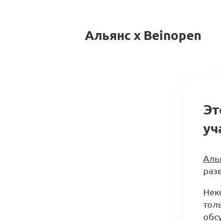
Альянс x Beinopen
Эт
уч
Аль
разв
Нек
тол
обс