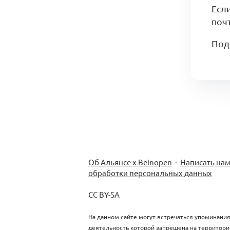
Есл
почт
Под
Об Альянсе х Beinopen
·
Написать на
обработки персональных данных
CC BY-SA
На данном сайте могут встречаться упоминания
деятельность которой запрещена на территори