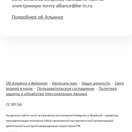
электронную почту alliance@be-in.ru.
Подробнее об Альянсе
Об Альянсе х Beinopen
·
Написать нам
·
Наши ценности
·
Свод
знаний в моде
·
Пользовательское соглашение
·
Политика
защиты и обработки персональных данных
CC BY-SA
На данном сайте могут встречаться упоминания Instagram и Facebook - сервисов,
принадлежащих компании Meta, признанной экстремистской организацией,
деятельность которой запрещена на территории РФ.