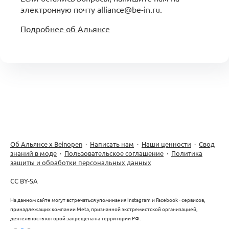
электронную почту alliance@be-in.ru.
Подробнее об Альянсе
Об Альянсе х Beinopen
·
Написать нам
·
Наши ценности
·
Свод
знаний в моде
·
Пользовательское соглашение
·
Политика
защиты и обработки персональных данных
CC BY-SA
На данном сайте могут встречаться упоминания Instagram и Facebook - сервисов,
принадлежащих компании Meta, признанной экстремистской организацией,
деятельность которой запрещена на территории РФ.