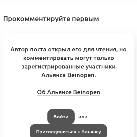
2026)
0
0 комментариев
Прокомментируйте первым
Траектория студента в Альянсе: Опыт
Ильи Кочетова
Автор поста открыл его для чтения, но
0
комментировать могут только
0 комментариев
зарегистрированные участники
Альянса Beinopen.
Курс НИУ ВШЭ и Beinopen «Управление
Об Альянсе Beinopen
модой. Продакт-менеджмент».
0
Выпускники
0 комментариев
Войти
или
Присоединиться к Альянсу