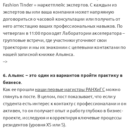
Fashion Tinder = маркетплейс экспертов. С каждым из
экспертов вы или ваша компания может напряямую
договориться о часовой консультации или получить от
него аттестацию ваших профессиональных навыков. По
четвергам в 11:00 проходят Лаборатории акселератора –
групповые встречи, где участники уточняют свои
траектории и мы их знакомим с целевыми контактами по
нашей записной книжке Альянса.
–>
6. Альянс – это один из вариантов пройти практику в
бизнесе
.
Как ее прошли
наши первые магистры РАНХиГС
можно
глянуть в посте. В целом, пост показывает, что если у
студента есть интерес к контакту с профессионалами и он
активен, то он получает опыт и работу глубоко в бизнес-
проекте, исследуюя и корректируя ключевые процессы
резидентов (уровня XS или S).