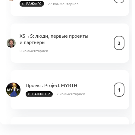
27 комментариев
РАНХиГС
XS→S: люди, первые проекты
и партнеры
3
0 комментариев
Проект:
Project MYRTH
1
7 комментариев
РАНХиГС-2
Траектория студентам РАНХиГС (весна