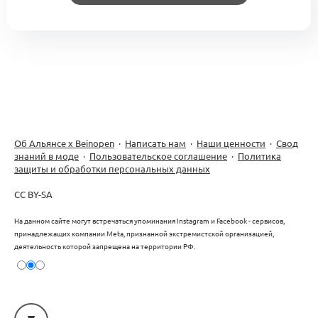
Об Альянсе х Beinopen
·
Написать нам
·
Наши ценности
·
Свод
знаний в моде
·
Пользовательское соглашение
·
Политика
защиты и обработки персональных данных
CC BY-SA
На данном сайте могут встречаться упоминания Instagram и Facebook - сервисов,
принадлежащих компании Meta, признанной экстремистской организацией,
деятельность которой запрещена на территории РФ.