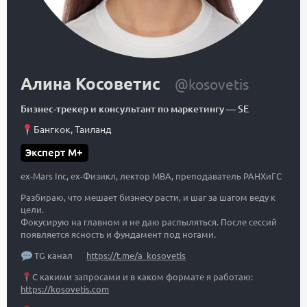
Алина Косоветис
@kosovetis
Бизнес-трекер и консультант по маркетингу
—
SE
Бангкок
,
Таиланд
Эксперт M+
ex-Mars Inc, ex-Физикл, лектор MBA, преподаватель РАНХиГС
Разбираю, что мешает бизнесу расти, и шаг за шагом веду к
цели.
Фокусирую на главном и не даю распыляться. После сессий
появляется ясность и фундамент под ногами.
TG канал
https://t.me/a_kosovetis
С какими запросами и в каком формате я работаю:
https://kosovetis.com