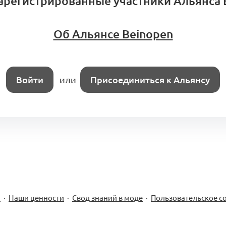
арегистрированные участники Альянса 
Об Альянсе Beinopen
Войти
или
Присоединиться к Альянсу
м
·
Наши ценности
·
Свод знаний в моде
·
Пользовательское с