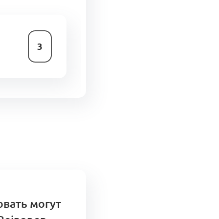
3
овать могут