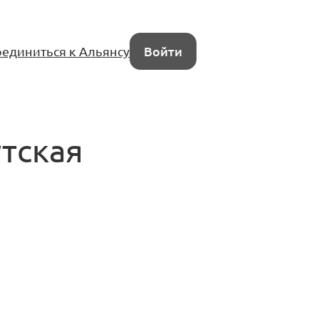
единиться к Альянсу
Войти
тская