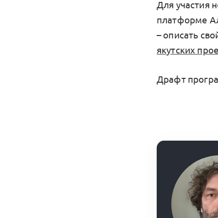
Для участия 
платформе Ал
– описать сво
якутских про
Драфт прогр