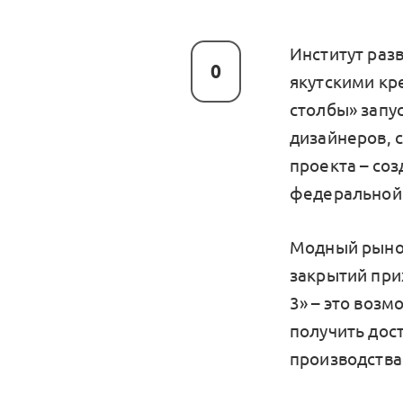
Институт раз
0
якутскими кр
столбы» запу
дизайнеров, 
проекта – соз
федеральной 
Модный рынок
закрытий при
3» – это возм
получить дос
производства