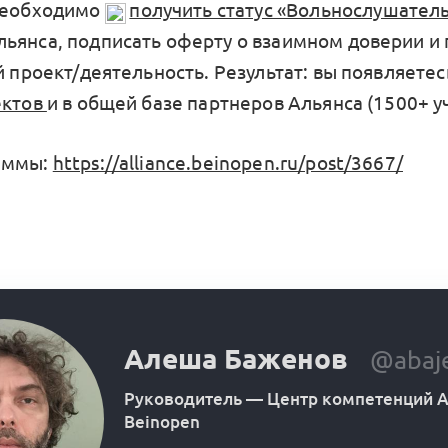
необходимо
получить статус «Вольнослушател
ьянса, подписать оферту о взаимном доверии и 
й проект/деятельность. Результат: вы появляетес
ектов
и в общей базе партнеров Альянса (1500+ у
аммы:
https://alliance.beinopen.ru/post/3667/
Алеша Баженов
@abaj
Руководитель
—
Центр компетенций А
Beinopen