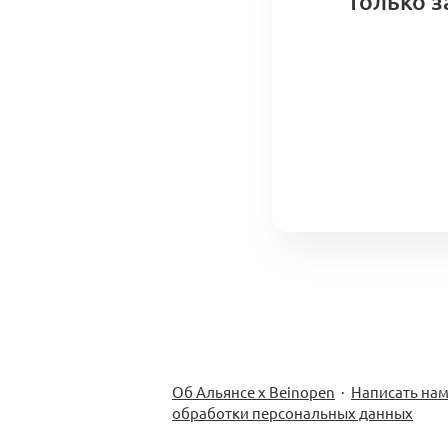
только з
Об Альянсе х Beinopen
·
Написать на
обработки персональных данных