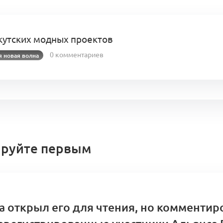
кутских модных проектов
0 комментариев
я новая волна
руйте первым
а открыл его для чтения, но комментир