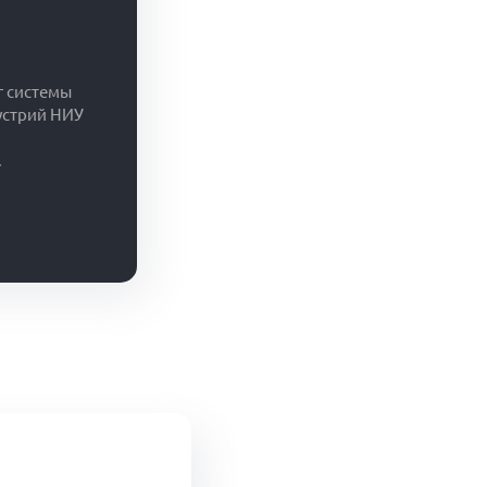
г системы
устрий НИУ
.