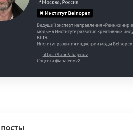
📍
Москва
,
Россия
✖
Институт Beinopen
Ведущий эксперт направления «Реинжинири
моды» в Институте развития креативных инд
ВШЭ.
Институт развития индустрии моды Beinopen
https://t.me/abajenov
Соцсети @abajenov2
 посты