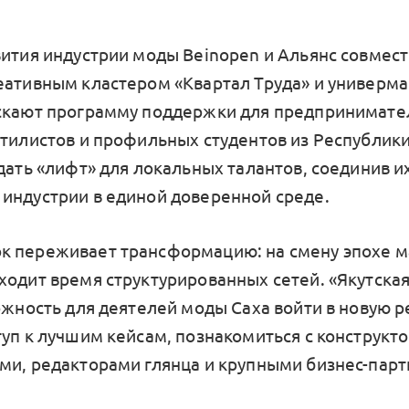
вития индустрии моды Beinopen и Альянс совмест
еативным кластером «Квартал Труда» и универм
скают программу поддержки для предпринимате
стилистов и профильных студентов из Республики
дать «лифт» для локальных талантов, соединив и
индустрии в единой доверенной среде.
 переживает трансформацию: на смену эпохе м
ходит время структурированных сетей. «Якутская
ожность для деятелей моды Саха войти в новую р
туп к лучшим кейсам, познакомиться с конструкт
ми, редакторами глянца и крупными бизнес-пар