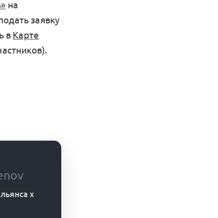
ь»
на
подать заявку
ь в
Карте
частников).
enov
льянса x