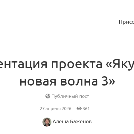
Присо
ентация проекта «Яку
новая волна 3»
Публичный пост
27 апреля 2026
361
Алеша Баженов