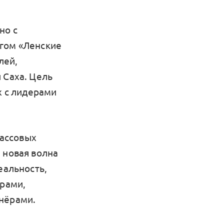
но с
агом «Ленские
лей,
 Саха. Цель
х с лидерами
ассовых
 новая волна
еальность,
орами,
тнёрами.