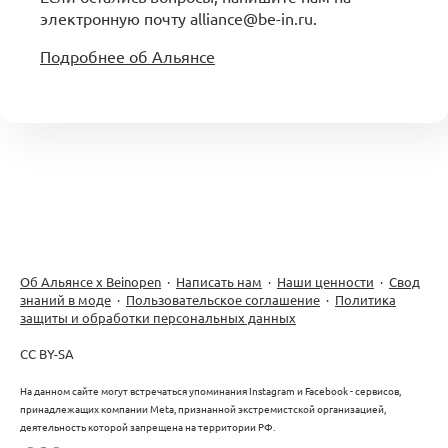
электронную почту alliance@be-in.ru.
Подробнее об Альянсе
Об Альянсе х Beinopen
·
Написать нам
·
Наши ценности
·
Свод
знаний в моде
·
Пользовательское соглашение
·
Политика
защиты и обработки персональных данных
CC BY-SA
На данном сайте могут встречаться упоминания Instagram и Facebook - сервисов,
принадлежащих компании Meta, признанной экстремистской организацией,
деятельность которой запрещена на территории РФ.