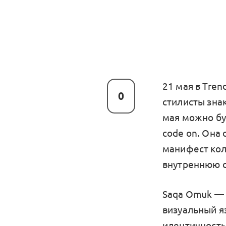
21 мая в Tren
0
стилисты зна
мая можно бу
code on. Она
манифест кол
внутреннюю с
Saqa Omuk — 
визуальный я
идентичность