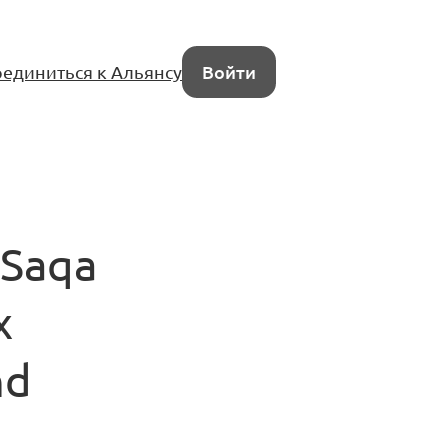
единиться к Альянсу
Войти
 Saqa
х
nd