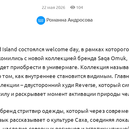
22 мая 2026
104
Романна Андросова
d Island состоялся welcome day, в рамках которог
комились с новой коллекцией бренда Saqa Omuk, 
дет приобрести в универмаге. Коллекция называе
 о том, как внутреннее становится видимым. Глав
лекции – двусторонний худи Reverse, который с
илу и раскрывает момент активации природы че
бренд стритвир одежды, который через соврем
зык рассказывает о культуре Саха, соединяя лок
, наследие северных регионов и эстетику улично