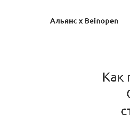
Альянс x Beinopen
Как 
с