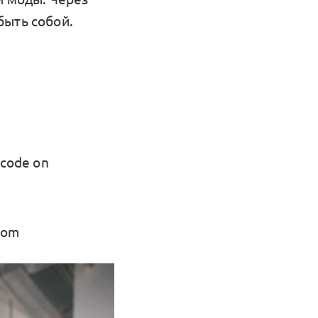
быть собой.
code on
yom