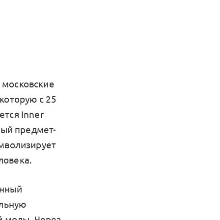
о московские
которую с 25
тся Inner
ный предмет-
имволизирует
ловека.
енный
альную
й моды. Через