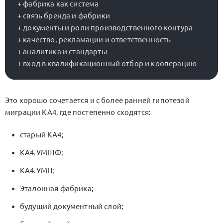
+ фабрика как система

+ связь бренда и фабрики

+ документы и роли производственного контура

+ качество, рекламации и ответственность

+ аналитика и стандарты

Это хорошо сочетается и с более ранней гипотезой
миграции
KA4
, где постепенно сходятся:
старый
KA4
;
KA4.УМШФ
;
KA4.УМП
;
Эталонная фабрика
;
будущий документный слой;