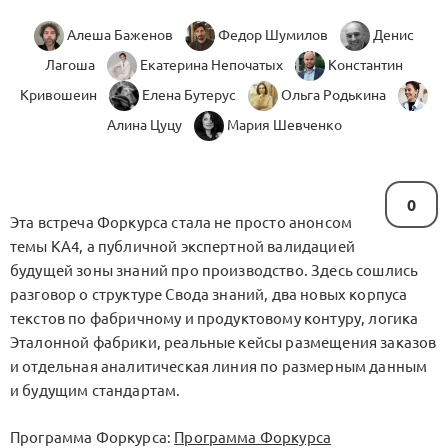
Алеша Баженов
Федор Шумилов
Денис
Лагоша
Екатерина Непочатых
Константин
Кривошеин
Елена Бутерус
Ольга Родькина
Алина Цуцу
Мария Шевченко
0
Эта встреча Форкурса стала не просто анонсом
темы
KA4
, а публичной экспертной валидацией
будущей зоны знаний про производство. Здесь сошлись
разговор о структуре Свода знаний, два новых корпуса
текстов по фабричному и продуктовому контуру, логика
Эталонной фабрики
, реальные кейсы размещения заказов
и отдельная аналитическая линия по размерным данным
и будущим стандартам.
Программа Форкурса:
Программа Форкурса