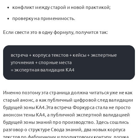
конфликт между старой и новой практикой;
проверку на применимость.
Если свести это в одну формулу, получится так:
встреча + корпуса текстов + кейсы + экспертные 
уточнения + спорные места

Именно поэтому эта страница должна читаться уже не как
старый анонс, а как публичный цифровой след валидации
будущей зоны
KA4
.Эта встреча Форкурса стала не просто
анонсом темы
KA4
, а публичной экспертной валидацией
будущей зоны знаний про производство. Здесь сошлись
разговор о структуре Свода знаний, два новых корпуса
текстов по фабричному и продуктовому контуру, логика