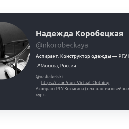
Надежда Коробецкая
@nkorobeckaya
Аспирант. Конструктор одежды
—
РГУ
📍
Москва
,
Россия
@nadiabetski
https://t.me/non_Virtual_Clothing
Аспирант РГУ Косыгина (технология швейных
курс.