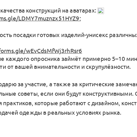
 качества конструкций на аватарах:
orms.gle/LDMY7muznzx51HYZ9
;
сть посадки готовых изделий-унисекс различны
/forms.gle/wEvCdsMfWj3rhRsr6
е каждого опросника займёт примерно 5–10 мину
ти от вашей внимательности и скрупулёзности.
дарю за участие, а также за критические замеча
ьные советы, если они будут конструктивными.
 практиков, которые работают с дизайном, конс
одачей одежды в реальных условиях рынка.