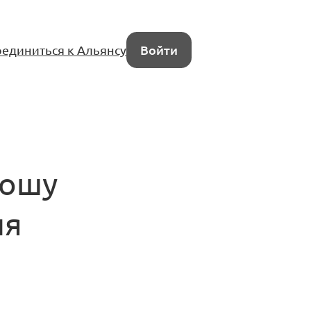
единиться к Альянсу
Войти
рошу
ля