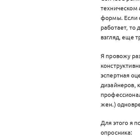
техническом 
формы. Если 
работает, то 
взгляд, еще 
Я провожу ра
конструктивн
эспертная оц
дизайнеров, к
профессионал
жен.) одновр
Для этого я п
опросника: