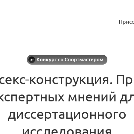
Присо
Конкурс со Спортмастером
секс-конструкция. П
кспертных мнений д
диссертационного
исследования