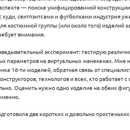
аспекте — поиске унифицированной конструкции
с худи, свитпэнтсами и футболками индустрия уж
для костюмной группы (или около того) изделий з
требует внимания.
зведывательный эксперимент: тестирую различн
ых параметров на виртуальных манекенах. Мне
енка 16-ти моделей, обратная связь от специали
онструкторов, технологов и всех, кто работает 
ьно. Оценить нужно одно изделие на обеих фигу
еменно.
одготовила два коротких и довольно простеньких