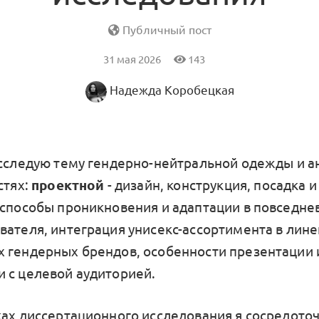
Публичный пост
31 мая 2026
143
Надежда Коробецкая
исследую тему гендерно-нейтральной одежды и а
стях:
проектной
- дизайн, конструкция, посадка 
 способы проникновения и адаптации в повседн
вателя, интеграция унисекс-ассортимента в лин
 гендерных брендов, особенности презентации 
 с целевой аудиторией.
ках диссертационного исследования я сосредоточ