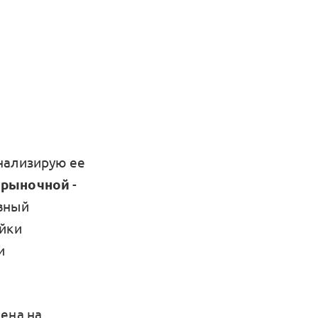
нализирую ее
и
рыночной
-
евный
ейки
и
ена на