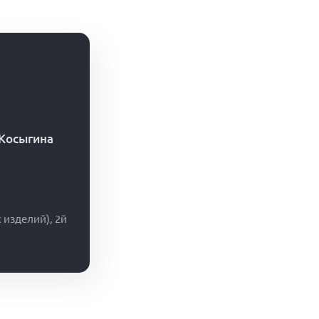
 Косыгина
 изделий), 2й