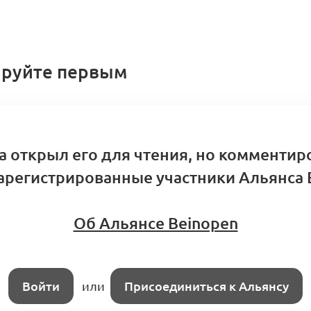
руйте первым
а открыл его для чтения, но комментир
арегистрированные участники Альянса 
Об Альянсе Beinopen
Войти
или
Присоединиться к Альянсу