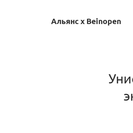
Альянс x Beinopen
Уни
э