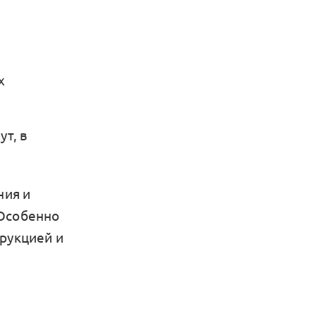
х
т, в
ния и
 Особенно
трукцией и