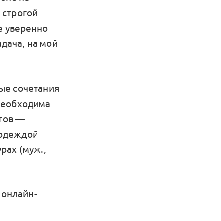
 строгой
е уверенно
адача, на мой
ые сочетания
 необходима
стов —
с одеждой
рах (муж.,
 онлайн-