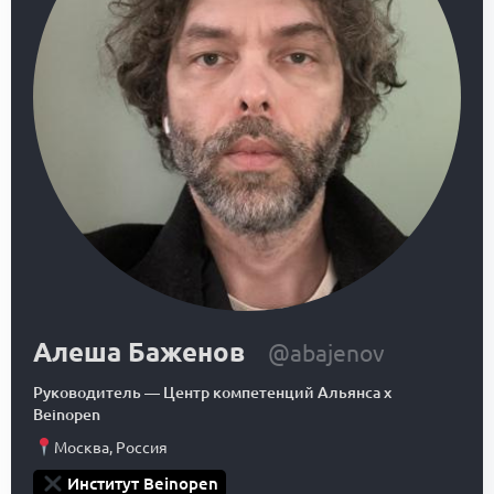
Алеша Баженов
@abajenov
Руководитель
—
Центр компетенций Альянса x
Beinopen
Москва
,
Россия
Институт Beinopen