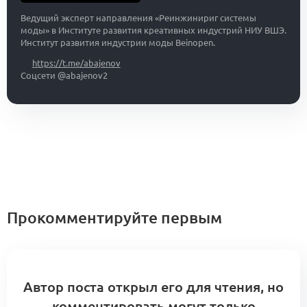
Ведущий эксперт направления «Реинжинириг системы
моды» в Институте развития креативных индустрий НИУ ВШЭ.
Институт развития индустрии моды Beinopen.
https://t.me/abajenov
Соцсети @abajenov2
Прокомментируйте первым
Автор поста открыл его для чтения, но
комментировать могут только