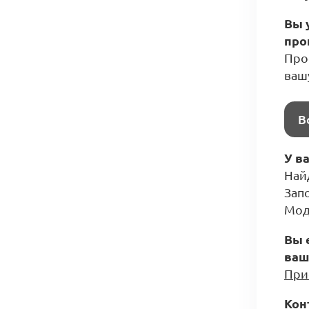
Вы 
про
Прос
ваш
В
У в
Най
Зап
Мод
Вы 
ваш
При
Кон