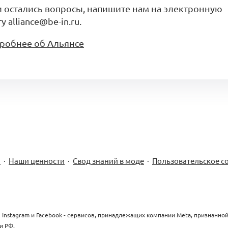
и остались вопросы, напишите нам на электронную
у alliance@be-in.ru.
робнее об Альянсе
м
·
Наши ценности
·
Свод знаний в моде
·
Пользовательское с
 Instagram и Facebook - сервисов, принадлежащих компании Meta, признанно
и РФ.