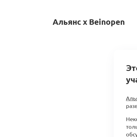
Альянс x Beinopen
Эт
уч
Аль
разв
Нек
тол
обс