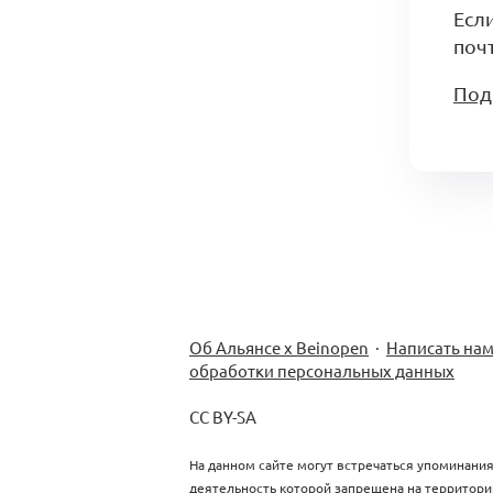
Есл
почт
Под
Об Альянсе х Beinopen
·
Написать на
обработки персональных данных
CC BY-SA
На данном сайте могут встречаться упоминания
деятельность которой запрещена на территори