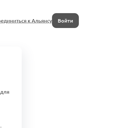
единиться к Альянсу
Войти
 для
.