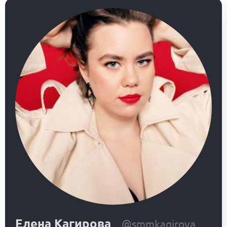
Елена Кагирова
@smmkagirova