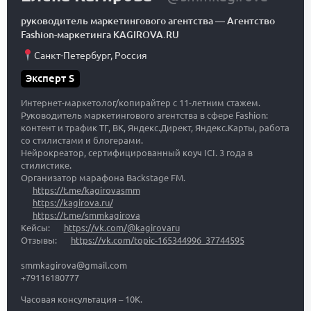
руководитель маркетингового агентства
—
Агентство
Fashion-маркетинга KAGIROVA.RU
Санкт-Петербург
,
Россия
Эксперт S
Интернет-маркетолог/копирайтер с 11-летним стажем.
Руководитель маркетингового агентства в сфере Fashion:
контент и трафик ТГ, ВК, Яндекс.Директ, Яндекс.Карты, работа
со стилистами и блогерами.
Нейрокреатор, сертифицированный коуч ICI. 3 года в
стилистике.
Организатор марафона Backstage FM.
https://t.me/kagirovasmm
https://kagirova.ru/
https://t.me/smmkagirova
Кейсы:
https://vk.com/@kagirovaru
Отзывы:
https://vk.com/topic-165344996_37744595
smmkagirova@gmail.com
+79116180777
Часовая консультация – 10К.