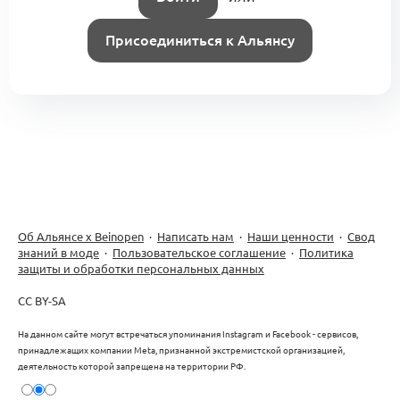
Присоединиться к Альянсу
Об Альянсе х Beinopen
·
Написать нам
·
Наши ценности
·
Свод
знаний в моде
·
Пользовательское соглашение
·
Политика
защиты и обработки персональных данных
CC BY-SA
На данном сайте могут встречаться упоминания Instagram и Facebook - сервисов,
принадлежащих компании Meta, признанной экстремистской организацией,
деятельность которой запрещена на территории РФ.